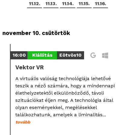
11.12.
11.13.
11.14.
11.15.
11.16.
november 10. csütörtök
16:00
Kiállítás
Eötvös10
Vektor VR
A virtuális valóság technológiája lehetővé
teszik a néző számára, hogy a mindennapi
élethelyzetektől elkülönböződő, távoli
szituációkat éljen meg. A technológia által
olyan eseményekkel, megélésekkel
találkozhatunk, amelyek a liminalitás...
tovább