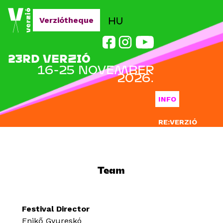
Jump to navigation
HU
Verziótheque
23RD VERZIÓ
16-25 NOVEMBER
2026.
INFO
RE:VERZIÓ
SUBMISSION
DOCLAB
Team
EDUCATION
BLOG
Festival Director
Enikő Gyureskó