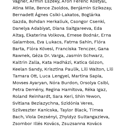
Vágner, Ármin Eszéky, Áron Ferenc Kostyál,
Atina Mile, Bence Zsoldos, Benjámin Szikszay,
Bernadett Ágnes Csiki-Lakatos, Boglárka
Gazda, Bohdan Herkaliuk, Csongor Csenki,
Danelya Adabiyat, Diana Saitgareeva, Eda
Altaş, Ekaterina Volkova, Emese Bodnár, Erna
Galambos, Eva Lukacs, Fatma Sahin, Flóra
Barta, Flóra Kövesi, Franciska Tenczer, Gana
Rawnek, Géza Dr. Varga, Jasmin Schwarz,
Kaltrin Zalla, Kata Hadházi, Katica Gózon,
Keelan Sandy, Krisztina Paulik, Lili Walton, Lili
Tamara Ott, Luca Lengyel, Martina Sapia,
Movses Ayaryan, Nóra Burdon, Orsolya Csibi,
Petra Demény, Regina Hamitova, Réka Igaz,
Roland Reinhardt, Sara Keri, Shin Yewon,
Svitlana Beziazychna, Szidónia Veres,
Szilveszter Kanicska, Taylor Black, Tímea
Bach, Viola Dezsényi, Zhyldyz Sultangazieva,
Zsombor Illés Kovács, Zsuzsanna Kovács