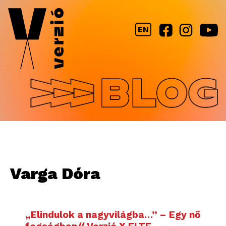
Jump to navigation
EN
Varga Dóra
„Elindulok a nagyvilágba…” – Egy nő