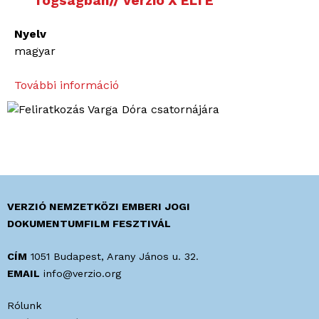
fogságban// Verzió X ELTE
Nyelv
magyar
További információ
„
E
l
i
n
d
u
l
VERZIÓ NEMZETKÖZI EMBERI JOGI
o
DOKUMENTUMFILM FESZTIVÁL
k
a
CÍM
1051 Budapest, Arany János u. 32.
n
EMAIL
info@verzio.org
a
Rólunk
g