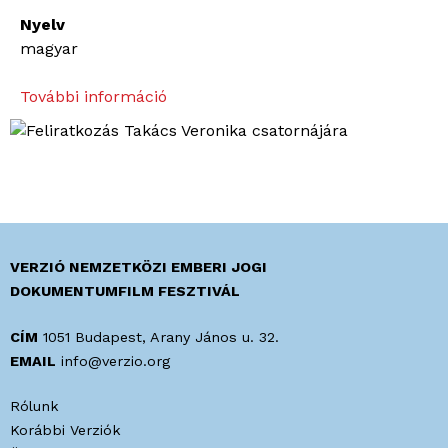
Nyelv
magyar
További információ
„
S
z
é
p
n
ő
l
VERZIÓ NEMZETKÖZI EMBERI JOGI
e
DOKUMENTUMFILM FESZTIVÁL
s
z
CÍM
1051 Budapest, Arany János u. 32.
e
EMAIL
info@verzio.org
k
Rólunk
e
Korábbi Verziók
t