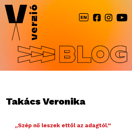
Jump to navigation
EN
Takács Veronika
„Szép nő leszek ettől az adagtól.“