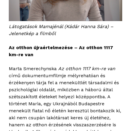
Látogatások Mamajénál (Kádár Hanna Sára) –
Jelenetkép a filmből
Az otthon újraértelmezése – Az otthon 1117
km-re van
Marta Smerechynska
Az otthon 1117 km-re van
című dokumentumfilmje mélyrehatóan és
érzékenyen tárja fel a menekültlét társadalmi és
pszichológiai oldalát, miközben a háború által
szétszakított életeket helyezi középpontba. A
történet Maria, egy Ukrajnából Budapestre
menekült fiatal nő életén keresztül bontakozik ki,
aki nem csupán lakótársat keres új életéhez,
hanem az otthon érzésének visszaszerzésére is