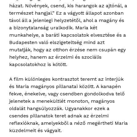
házat. Növények, csend, kis harangok az ajtónál, a
természet hangjai.” Ez a vágyott állapot azonban
távol áll a jelenlegi helyzetétől, ahol a magány és
a bizonytalanság uralkodik. Maria két
munkahelye, a baráti kapcsolatok elvesztése és a
Budapesten való elszigeteltség mind azt
mutatják, hogy az otthon érzése nem csupán egy
helyhez, hanem az érzelmi és szociális
kapcsolatokhoz is kötött.
A film különleges kontrasztot teremt az interjúk
és Maria magányos pillanatai között. A kanapén
fekve, énekelve, vagy csendben gondolkodva telő
jelenetek a menekültlét monoton, magányos
oldalát hangsúlyozzák. Ugyanakkor ezek a
csendes pillanatok teret adnak az érzelmi
reflexióknak, amelyekből a néző megértheti Maria
küzdelmeit és vágyait.