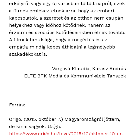
erkélyről vagy egy új városban töltött napról, ezek
a filmek emlékeztetnek arra, hogy az emberi
kapcsolatok, a szeretet és az otthon nem csupán
helyekhez vagy időhöz kötődnek, hanem az
érzelmi és szociális kötődéseinkben élnek tovább.
A filmek tanulsága, hogy a megértés és az
empátia mindig képes áthidalni a legmélyebb
szakadékokat is.
Vargová Klaudia, Karasz András
ELTE BTK Média és Kommunikáció Tanszék
Forrás:
Origo. (2015. október 7.) Magyarországról jöttem,
de kínai vagyok.
Origo
.
https://www.origo.hu/teve/2015/10/oktober-10-en-