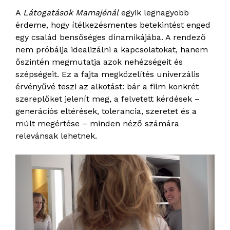
A
Látogatások Mamajénál
egyik legnagyobb
érdeme, hogy ítélkezésmentes betekintést enged
egy család bensőséges dinamikájába. A rendező
nem próbálja idealizálni a kapcsolatokat, hanem
őszintén megmutatja azok nehézségeit és
szépségeit. Ez a fajta megközelítés univerzális
érvényűvé teszi az alkotást: bár a film konkrét
szereplőket jelenít meg, a felvetett kérdések –
generációs eltérések, tolerancia, szeretet és a
múlt megértése – minden néző számára
relevánsak lehetnek.