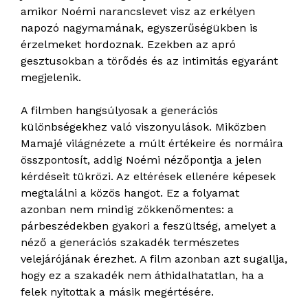
amikor Noémi narancslevet visz az erkélyen
napozó nagymamának, egyszerűségükben is
érzelmeket hordoznak. Ezekben az apró
gesztusokban a törődés és az intimitás egyaránt
megjelenik.
A filmben hangsúlyosak a generációs
különbségekhez való viszonyulások. Miközben
Mamajé világnézete a múlt értékeire és normáira
összpontosít, addig Noémi nézőpontja a jelen
kérdéseit tükrözi. Az eltérések ellenére képesek
megtalálni a közös hangot. Ez a folyamat
azonban nem mindig zökkenőmentes: a
párbeszédekben gyakori a feszültség, amelyet a
néző a generációs szakadék természetes
velejárójának érezhet. A film azonban azt sugallja,
hogy ez a szakadék nem áthidalhatatlan, ha a
felek nyitottak a másik megértésére.