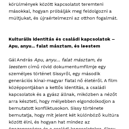
körülmények között kapcsolatot teremteni
másokkal, hogyan próbálják meg feldolgozni a
múltjukat, és újraértelmezni az otthon fogalmát.
Kulturális identitás és családi kapcsolatok –
Apu, anyu... falat másztam, és leestem
Gál András
Apu, anyu… falat másztam, és
leestem
című rövid dokumentumfilmje egy
személyes történet Sissyről, egy második
generációs kínai-magyar fiatal nő életéről. A film
középpontjában a kettős identitás, a családi
kapcsolatok és a gyász állnak, miközben a nézőt
arra készteti, hogy mélyebben elgondolkodjon a
bemutatott konfliktusokon. Sissy története
bemutatja, hogy mit jelent két különböző kultúra
között élni, és hogyan hat mindez az
önazonosságra és a családi kapcsolatokra. Sissy