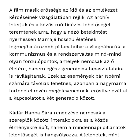
A film másik erőssége az idő és az emlékezet
kérdéseinek vizsgálatában rejlik. Az archív
interjúk és a közös múltidézés lehetőséget
teremtenek arra, hogy a néző betekintést
nyerhessen Mamajé hosszú életének
legmeghatározóbb pillanataiba: a világháborúk, a
kommunizmus és a rendszerváltás mind-mind
olyan fordulópontok, amelyek nemcsak az ő
életére, hanem egész generációk tapasztalataira
is rávilágítanak. Ezek az események bár Noémi
számára távoliak lehetnek, azonban a nagymama
történetei révén megelevenednek, erősítve ezáltal
a kapcsolatot a két generáció között.
Kádár Hanna Sára rendezése nemcsak a
szereplők közötti interakciókra és a közös
élményekre épít, hanem a mindennapi pillanatok
jelentőségét is hangsúlyozza. A jelenetek, mint