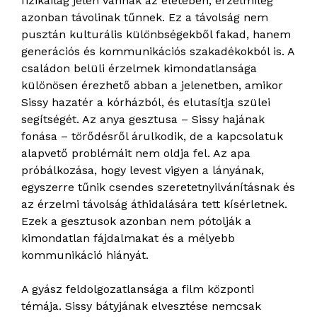
fizikailag jelen vannak az életében, érzelmileg
azonban távolinak tűnnek. Ez a távolság nem
pusztán kulturális különbségekből fakad, hanem
generációs és kommunikációs szakadékokból is. A
családon belüli érzelmek kimondatlansága
különösen érezhető abban a jelenetben, amikor
Sissy hazatér a kórházból, és elutasítja szülei
segítségét. Az anya gesztusa – Sissy hajának
fonása – törődésről árulkodik, de a kapcsolatuk
alapvető problémáit nem oldja fel. Az apa
próbálkozása, hogy levest vigyen a lányának,
egyszerre tűnik csendes szeretetnyilvánításnak és
az érzelmi távolság áthidalására tett kísérletnek.
Ezek a gesztusok azonban nem pótolják a
kimondatlan fájdalmakat és a mélyebb
kommunikáció hiányát.
A gyász feldolgozatlansága a film központi
témája. Sissy bátyjának elvesztése nemcsak