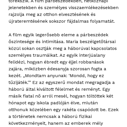
törekszik. A film párbeszédekben, hétköznapi
jelenetekben és személyes visszaemlékezésekben
rajzolja meg az otthon elvesztésének és
újrateremtésének sokszor fájdalmas folyamatát.
A film egyik legerősebb eleme a párbeszédek
őszintesége és intimitása. Maria beszélgetőtársai
közül sokan osztják meg a háborúval kapcsolatos
személyes traumáikat. Az egyik interjúalany
felidézi, hogyan ébredt egy éjjel robbanások
zajára, miközben édesanyja szorosan fogta a
kezét. „Mondtam anyunak: ‘Mondd, hogy ez
tűzijáték.’” Ez az egyszerű mondat megragadja a
háború által kiváltott félelmet és reményt. Egy
másik fiatal nő arról mesél, hogyan töltöttek két
hónapot egy iskola padlóján élve, miután
otthonuk közelében egy rakéta csapódott be. Ezek
a történetek nemcsak a háború fizikai
következményeit, hanem az emberek mély