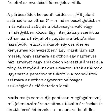
érzelmi szenvedéseit is megelevenítik.
A párbeszédek központi kérdése – „Mit jelent
számodra az otthon?” – minden beszélgetésben
más választ szül, de a biztonságra való vágy
mindegyikben közös. Egy interjúalany szerint az
otthon az a hely, ahol nyugalomra lel: „Amikor
hazajövök, relaxálni akarok egy csendes és
kényelmes környezetben.” Egy másik lány azt
meséli, hogy számára az otthon egy napfényes
ház, amelyet nagy ablakokon keresztül áraszt el a
fény, és fenyők állnak az udvaron. Ezek az álmok
ugyanazt a paradoxont tükrözik: a menekültek
számára az otthon egyszerre valóságos
szükséglet és elérhetetlen ideál.
Maria maga sem tudja pontosan megfogalmazni,
mit jelent számára az otthon. Inkább érzéseket ír
le: „Melegséget érzek, a nap sugarai betöltik a