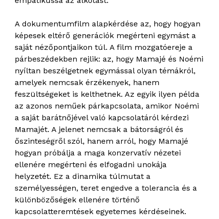
empatikussá az alkotást.
A dokumentumfilm alapkérdése az, hogy hogyan
képesek eltérő generációk megérteni egymást a
saját nézőpontjaikon túl. A film mozgatóereje a
párbeszédekben rejlik: az, hogy Mamajé és Noémi
nyíltan beszélgetnek egymással olyan témákról,
amelyek nemcsak érzékenyek, hanem
feszültségeket is kelthetnek. Az egyik ilyen példa
az azonos neműek párkapcsolata, amikor Noémi
a saját barátnőjével való kapcsolatáról kérdezi
Mamajét. A jelenet nemcsak a bátorságról és
őszinteségről szól, hanem arról, hogy Mamajé
hogyan próbálja a maga konzervatív nézetei
ellenére megérteni és elfogadni unokája
helyzetét. Ez a dinamika túlmutat a
személyességen, teret engedve a tolerancia és a
különbözőségek ellenére történő
kapcsolatteremtések egyetemes kérdéseinek.