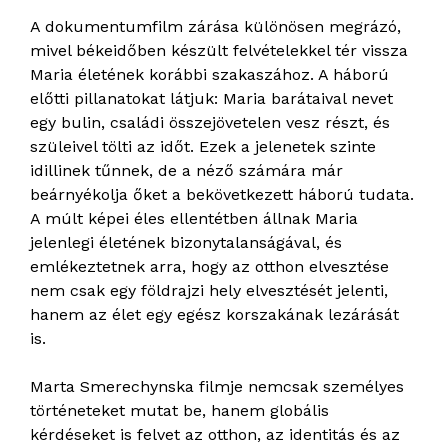
A dokumentumfilm zárása különösen megrázó,
mivel békeidőben készült felvételekkel tér vissza
Maria életének korábbi szakaszához. A háború
előtti pillanatokat látjuk: Maria barátaival nevet
egy bulin, családi összejövetelen vesz részt, és
szüleivel tölti az időt. Ezek a jelenetek szinte
idillinek tűnnek, de a néző számára már
beárnyékolja őket a bekövetkezett háború tudata.
A múlt képei éles ellentétben állnak Maria
jelenlegi életének bizonytalanságával, és
emlékeztetnek arra, hogy az otthon elvesztése
nem csak egy földrajzi hely elvesztését jelenti,
hanem az élet egy egész korszakának lezárását
is.
Marta Smerechynska filmje nemcsak személyes
történeteket mutat be, hanem globális
kérdéseket is felvet az otthon, az identitás és az