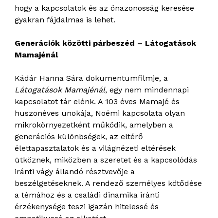
hogy a kapcsolatok és az önazonosság keresése
gyakran fájdalmas is lehet.
Generációk közötti párbeszéd – Látogatások
Mamajénál
Kádár Hanna Sára dokumentumfilmje, a
Látogatások Mamajénál
, egy nem mindennapi
kapcsolatot tár elénk. A 103 éves Mamajé és
huszonéves unokája, Noémi kapcsolata olyan
mikrokörnyezetként működik, amelyben a
generációs különbségek, az eltérő
élettapasztalatok és a világnézeti eltérések
ütköznek, miközben a szeretet és a kapcsolódás
iránti vágy állandó résztvevője a
beszélgetéseknek. A rendező személyes kötődése
a témához és a családi dinamika iránti
érzékenysége teszi igazán hitelessé és