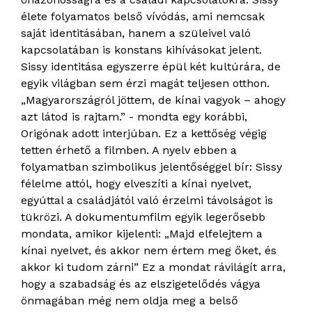
élete folyamatos belső vívódás, ami nemcsak
saját identitásában, hanem a szüleivel való
kapcsolatában is konstans kihívásokat jelent.
Sissy identitása egyszerre épül két kultúrára, de
egyik világban sem érzi magát teljesen otthon.
„Magyarországról jöttem, de kínai vagyok – ahogy
azt látod is rajtam.” - mondta egy korábbi,
Origónak adott interjúban. Ez a kettőség végig
tetten érhető a filmben. A nyelv ebben a
folyamatban szimbolikus jelentőséggel bír: Sissy
félelme attól, hogy elveszíti a kínai nyelvet,
egyúttal a családjától való érzelmi távolságot is
tükrözi. A dokumentumfilm egyik legerősebb
mondata, amikor kijelenti: „Majd elfelejtem a
kínai nyelvet, és akkor nem értem meg őket, és
akkor ki tudom zárni” Ez a mondat rávilágít arra,
hogy a szabadság és az elszigetelődés vágya
önmagában még nem oldja meg a belső