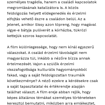
személyes tragédia, hanem a családi kapcsolatok
megromlásának katalizátora is. A közös
feldolgozás helyett elidegenedés és érzelmi
elfojtás vehető észre a családon belül. Az a
jelenet, amikor Sissy azon töpreng, hogy magával
vigye-e bátyja pulóverét a kórházba, tükrözi
kettejük szoros kapcsolatát.
A film különlegessége, hogy nem kínál egyszerű
válaszokat. A család érzelmi távolságát nem
magyarázza túl, inkább a nézőre bízza annak
értelmezését. Vajon a szülők érzelmi
visszafogottsága kulturális hagyományokból
fakad, vagy a saját feldolgozatlan traumáik
következménye? A néző ezekre a kérdésekre csak
a saját tapasztalatai és értékrendje alapján
találhat választ. A film ereje abban rejlik, hogy
képes általános témákat személyes történeteken
keresztül bemutatni, miközben arra emlékeztet,