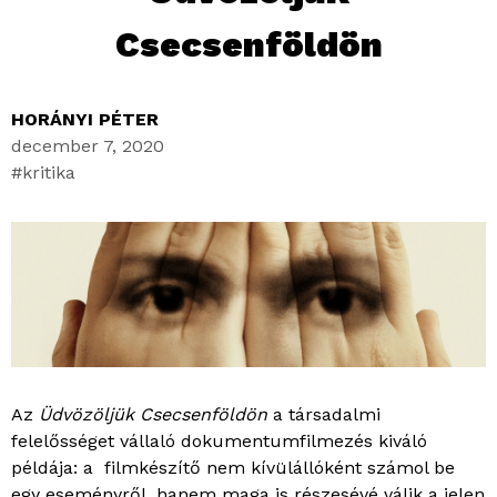
Csecsenföldön
HORÁNYI PÉTER
december 7, 2020
kritika
Az
Üdvözöljük Csecsenföldön
a társadalmi
felelősséget vállaló dokumentumfilmezés kiváló
példája: a filmkészítő nem kívülállóként számol be
egy eseményről, hanem maga is részesévé válik a jelen