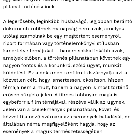
pillanat történéseinek.
A legerősebb, leginkább húsbavágó, legjobban berántó
dokumentumfilmek manapság nem azok, amelyek
utólag számolnak be egy megtörtént eseményről,
riport formában vagy történelemkönyvi stílusban
ismertetve témájukat – hanem sokkal inkább azok,
amelyek élőben, a történés pillanatában követnek egy
nagyon fontos és a korunkról szóló ügyet, munkát,
küldetést. Ez a dokumentumfilm túlszárnyalja azt a
közvetlen célt, hogy ismertessen, okosítson, hiszen
témája nem a múlt, hanem a nagyon is most történő,
erősen sürgető jelen. A filmes többnyire maga is
egybeforr a film témájával, részévé válik az ügynek.
Jelen van a cselekmények pillanatában, követi és
közvetíti a néző számára az események haladását, de
általában néma megfigyelőként hagyja, hogy az
események a maguk természetességében