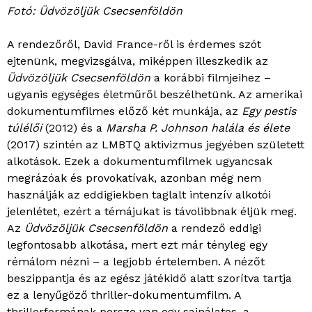
Fotó: Üdvözöljük Csecsenföldön
A rendezőről, David France-ről is érdemes szót
ejtenünk, megvizsgálva, miképpen illeszkedik az
Üdvözöljük Csecsenföldön
a korábbi filmjeihez –
ugyanis egységes életműről beszélhetünk. Az amerikai
dokumentumfilmes előző két munkája, az
Egy pestis
túlélői
(2012) és a
Marsha P. Johnson halála és élete
(2017) szintén az LMBTQ aktivizmus jegyében született
alkotások. Ezek a dokumentumfilmek ugyancsak
megrázóak és provokatívak, azonban még nem
használják az eddigiekben taglalt intenzív alkotói
jelenlétet, ezért a témájukat is távolibbnak éljük meg.
Az
Üdvözöljük Csecsenföldön
a rendező eddigi
legfontosabb alkotása, mert ezt már tényleg egy
rémálom nézni – a legjobb értelemben. A nézőt
beszippantja és az egész játékidő alatt szorítva tartja
ez a lenyűgöző thriller-dokumentumfilm. A
thrillerformának persze van egy sajnálatos, a