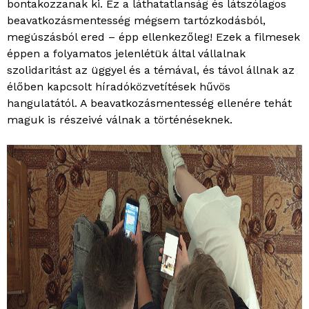
bontakozzanak ki. Ez a láthatatlanság és látszólagos
beavatkozásmentesség mégsem tartózkodásból,
megúszásból ered – épp ellenkezőleg! Ezek a filmesek
éppen a folyamatos jelenlétük által vállalnak
szolidaritást az üggyel és a témával, és távol állnak az
élőben kapcsolt híradóközvetítések hűvös
hangulatától. A beavatkozásmentesség ellenére tehát
maguk is részeivé válnak a történéseknek.