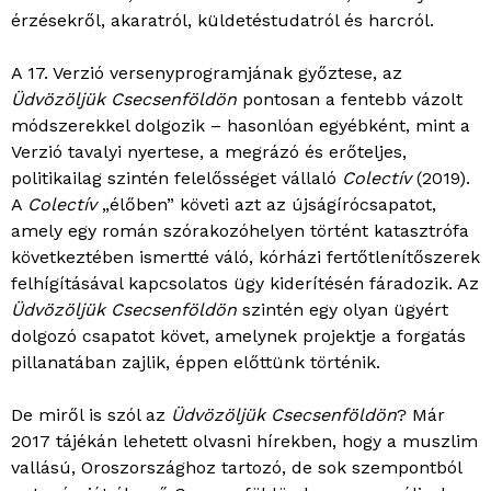
érzésekről, akaratról, küldetéstudatról és harcról.
A 17. Verzió versenyprogramjának győztese, az
Üdvözöljük Csecsenföldön
pontosan a fentebb vázolt
módszerekkel dolgozik – hasonlóan egyébként, mint a
Verzió tavalyi nyertese, a megrázó és erőteljes,
politikailag szintén felelősséget vállaló
Colectív
(2019).
A
Colectív
„élőben” követi azt az újságírócsapatot,
amely egy román szórakozóhelyen történt katasztrófa
következtében ismertté váló, kórházi fertőtlenítőszerek
felhígításával kapcsolatos ügy kiderítésén fáradozik. Az
Üdvözöljük Csecsenföldön
szintén egy olyan ügyért
dolgozó csapatot követ, amelynek projektje a forgatás
pillanatában zajlik, éppen előttünk történik.
De miről is szól az
Üdvözöljük Csecsenföldön
? Már
2017 tájékán lehetett olvasni hírekben, hogy a muszlim
vallású, Oroszországhoz tartozó, de sok szempontból