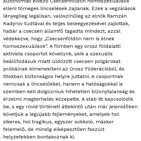
autonómiát élvező Csecsenföldön homoszexuálisok
elleni tömeges lincselések zajlanak. Ezek a vegzálások
lényegileg legálisan, valószínűleg az elnök Ramzán
Kadýrov tudtával és teljes beleegyezésével zajlottak,
habár a csecsen államfő tagadta mindezt, azzal
védekezve, hogy „Csecsenföldön nem is élnek
homoszexuálisok”. A filmben egy orosz földalatti
aktivista csoportot követünk, akik a szexuális
beállítódásuk miatt üldözött csecsen polgárokat
próbálnak kimenekíteni az Orosz Föderációból, és
titokban biztonságos helyre juttatni. A csoportnak
nemcsak a lincselőkkel, hanem a hatóságokkal is
szemben kell dolgozniuk hihetetlen bizonytalanság és
érzelmi megterhelés közepette. A stáb itt kapcsolódik
be, s egy rövid történeti áttekintő után már jelenidőben
követjük a legújabb fejleményeket, amelyek hol
sikeres, hol tragikus, egyszer sokkoló, máskor
felemelő, de mindig elképesztően feszült
helyzetekben bontakoznak ki.