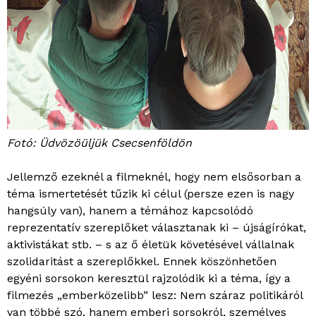
Fotó: Üdvözöüljük Csecsenföldön
Jellemző ezeknél a filmeknél, hogy nem elsősorban a
téma ismertetését tűzik ki célul (persze ezen is nagy
hangsúly van), hanem a témához kapcsolódó
reprezentatív szereplőket választanak ki – újságírókat,
aktivistákat stb. – s az ő életük követésével vállalnak
szolidaritást a szereplőkkel. Ennek köszönhetően
egyéni sorsokon keresztül rajzolódik ki a téma, így a
filmezés „emberközelibb” lesz: Nem száraz politikáról
van többé szó, hanem emberi sorsokról, személyes