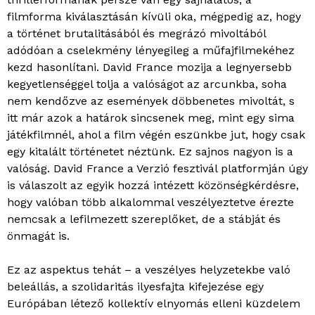
filmforma kiválasztásán kívüli oka, mégpedig az, hogy
a történet brutalitásából és megrázó mivoltából
adódóan a cselekmény lényegileg a műfajfilmekéhez
kezd hasonlítani. David France mozija a legnyersebb
kegyetlenséggel tolja a valóságot az arcunkba, soha
nem kendőzve az események döbbenetes mivoltát, s
itt már azok a határok sincsenek meg, mint egy sima
játékfilmnél, ahol a film végén eszünkbe jut, hogy csak
egy kitalált történetet néztünk. Ez sajnos nagyon is a
valóság. David France a Verzió fesztivál platformján úgy
is válaszolt az egyik hozzá intézett közönségkérdésre,
hogy valóban több alkalommal veszélyeztetve érezte
nemcsak a lefilmezett szereplőket, de a stábját és
önmagát is.
Ez az aspektus tehát – a veszélyes helyzetekbe való
beleállás, a szolidaritás ilyesfajta kifejezése egy
Európában létező kollektív elnyomás elleni küzdelem