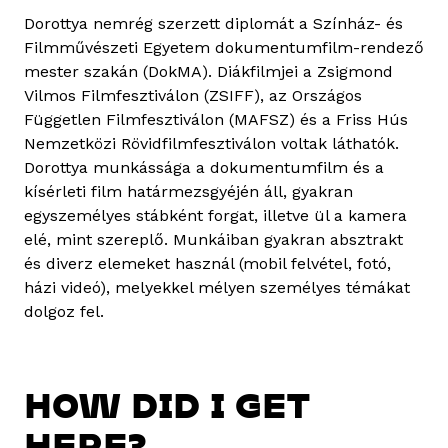
Dorottya nemrég szerzett diplomát a Színház- és
Filmművészeti Egyetem dokumentumfilm-rendező
mester szakán (DokMA). Diákfilmjei a Zsigmond
Vilmos Filmfesztiválon (ZSIFF), az Országos
Független Filmfesztiválon (MAFSZ) és a Friss Hús
Nemzetközi Rövidfilmfesztiválon voltak láthatók.
Dorottya munkássága a dokumentumfilm és a
kísérleti film határmezsgyéjén áll, gyakran
egyszemélyes stábként forgat, illetve ül a kamera
elé, mint szereplő. Munkáiban gyakran absztrakt
és diverz elemeket használ (mobil felvétel, fotó,
házi videó), melyekkel mélyen személyes témákat
dolgoz fel.
HOW DID I GET
HERE?