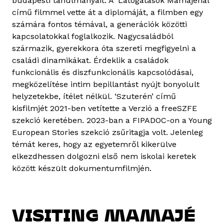
budapesti tanulmányait. A 'Látogatások Mamajénál’
című filmmel vette át a diplomáját, a filmben egy
számára fontos témával, a generációk közötti
kapcsolatokkal foglalkozik. Nagycsaládból
származik, gyerekkora óta szereti megfigyelni a
családi dinamikákat. Érdeklik a családok
funkcionális és diszfunkcionális kapcsolódásai,
megközelítése intim bepillantást nyújt bonyolult
helyzetekbe, ítélet nélkül. ‘Szuterén’ című
kisfilmjét 2021-ben vetítette a Verzió a freeSZFE
szekció keretében. 2023-ban a FIPADOC-on a Young
European Stories szekció zsűritagja volt. Jelenleg
témát keres, hogy az egyetemről kikerülve
elkezdhessen dolgozni első nem iskolai keretek
között készült dokumentumfilmjén.
VISITING MAMAJÉ