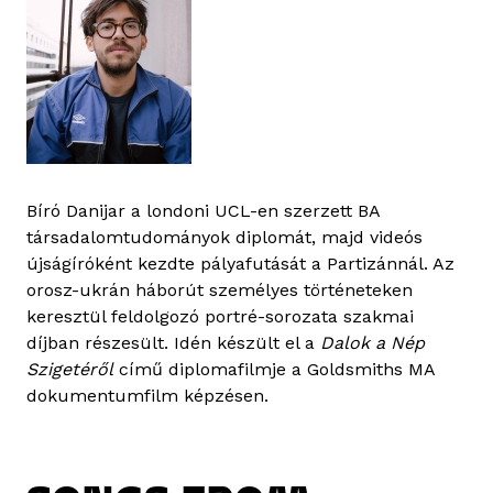
Bíró Danijar a londoni UCL-en szerzett BA
társadalomtudományok diplomát, majd videós
újságíróként kezdte pályafutását a Partizánnál. Az
orosz-ukrán háborút személyes történeteken
keresztül feldolgozó portré-sorozata szakmai
díjban részesült. Idén készült el a
Dalok a Nép
Szigetéről
című diplomafilmje a Goldsmiths MA
dokumentumfilm képzésen.