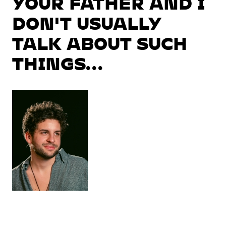
YOUR FATHER AND I
DON'T USUALLY
TALK ABOUT SUCH
THINGS...