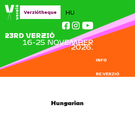
Jump to navigation
HU
Verziótheque
23RD VERZIÓ
16-25 NOVEMBER
2026.
INFO
RE:VERZIÓ
SUBMISSION
DOCLAB
Hungarian
EDUCATION
BLOG