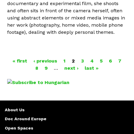
documentary and experimental film, she shoots
and often sits in front of the camera herself, often
using abstract elements or mixed media images in
her work (photography, home video, mobile phone
footage), dealing with deeply personal themes.
« first
‹ previous
1
2
3
4
5
6
7
P
8
9
…
next ›
last »
A
G
E
About Us
S
Doc Around Europe
Open Spaces