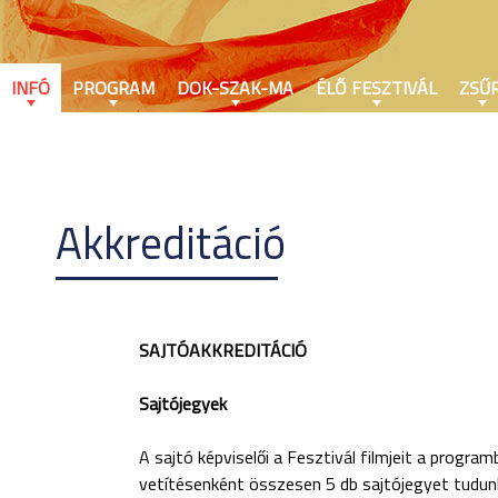
INFÓ
PROGRAM
DOK-SZAK-MA
ÉLŐ FESZTIVÁL
ZSŰR
Akkreditáció
SAJTÓAKKREDITÁCIÓ
Sajtójegyek
A sajtó képviselői a Fesztivál filmjeit a progr
vetítésenként összesen 5 db sajtójegyet tudunk