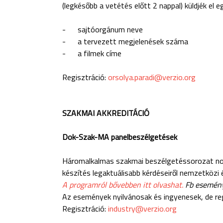
(legkésőbb a vetétés előtt 2 nappal) küldjék e
- sajtóorgánum neve
- a tervezett megjelenések száma
- a filmek címe
Regisztráció:
orsolya.paradi@verzio.org
SZAKMAI AKKREDITÁCIÓ
Dok-Szak-MA panelbeszélgetések
Háromalkalmas szakmai beszélgetéssorozat no
készítés legaktuálisabb kérdéseiről nemzetközi 
A programról bővebben itt olvashat.
Fb esemény 
Az események nyilvánosak és ingyenesek, de re
Regisztráció:
industry@verzio.org