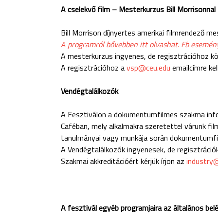
A cselekvő film – Mesterkurzus Bill Morrisonnal
Bill Morrison díjnyertes amerikai filmrendező 
A programról bővebben itt olvashat.
Fb esemény
A mesterkurzus ingyenes, de regisztrációhoz kö
A regisztrációhoz a
vsp@ceu.edu
emailcímre kell
Vendégtalálkozók
A Fesztiválon a dokumentumfilmes szakma infor
Caféban, mely alkalmakra szeretettel várunk fil
tanulmányai vagy munkája során dokumentumfil
A Vendégtalálkozók ingyenesek, de regisztráció
Szakmai akkreditációért kérjük írjon az
industry
A fesztivál egyéb programjaira az általános bel