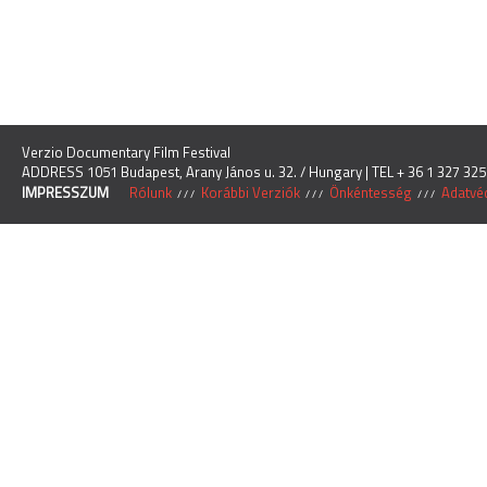
Verzio Documentary Film Festival
ADDRESS 1051 Budapest, Arany János u. 32. / Hungary | TEL + 36 1 327 325
IMPRESSZUM
Rólunk
Korábbi Verziók
Önkéntesség
Adatvéd