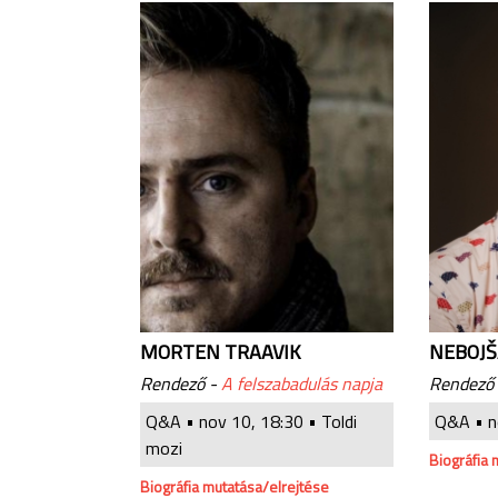
MORTEN TRAAVIK
NEBOJŠ
Rendező -
A felszabadulás napja
Rendező
Q&A •
nov 10, 18:30
• Toldi
Q&A •
n
mozi
Biográfia 
Biográfia mutatása/elrejtése