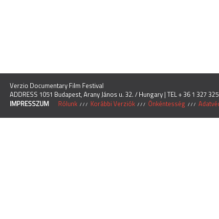
Verzio Documentary Film Festival
ADDRESS 1051 Budapest, Arany János u. 32. / Hungary | TEL + 36 1 327 325
IMPRESSZUM
Rólunk
Korábbi Verziók
Önkéntesség
Adatvéd