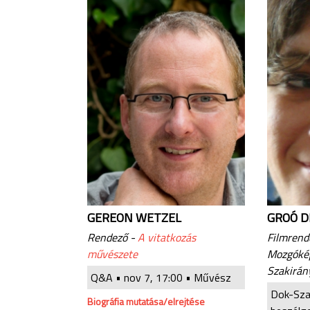
GEREON WETZEL
GROÓ D
Rendező -
A vitatkozás
Filmrend
művészete
Mozgókép
Szakirán
Q&A •
nov 7, 17:00
• Művész
Dok-Sza
Biográfia mutatása/elrejtése