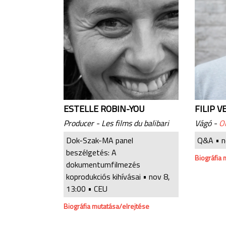
ESTELLE ROBIN-YOU
FILIP V
Producer - Les films du balibari
Vágó -
O
Dok-Szak-MA panel
Q&A •
n
beszélgetés: A
Biográfia 
dokumentumfilmezés
koprodukciós kihívásai •
nov 8,
13:00
• CEU
Biográfia mutatása/elrejtése