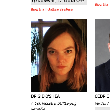
Q&A •
nov 10, 12:00
• Művész
Biográfia 
Biográfia mutatása/elrejtése
BRIGID O'SHEA
CÉDRIC
A Dok Industry, DOKLeipzig
Verdeil A
vezetője