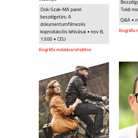
Beszélg
Dok-Szak-MA panel
Toldi mo
beszélgetés: A
Q&A •
n
dokumentumfilmezés
Biográfia 
koprodukciós kihívásai •
nov 8,
13:00
• CEU
Biográfia mutatása/elrejtése