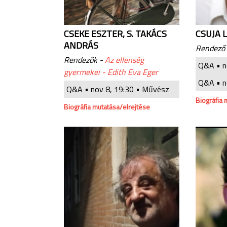
CSEKE ESZTER, S. TAKÁCS
CSUJA 
ANDRÁS
Rendező
Rendezők -
Az ellenség
Q&A •
n
gyermekei - Edith Eva Eger
Q&A •
n
Q&A •
nov 8, 19:30
• Művész
Biográfia 
Biográfia mutatása/elrejtése