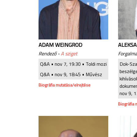
ADAM WEINGROD
ALEKSA
Rendező -
A sziget
Forgalma
Q&A •
nov 7, 19:30
• Toldi mozi
Dok-Sza
beszélg
Q&A •
nov 9, 18:45
• Művész
kihíváso
Biográfia mutatása/elrejtése
dokumen
nov 9, 1
Biográfia 