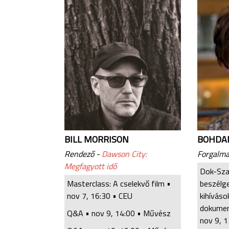
BILL MORRISON
BOHDA
Rendező -
Dawson City:
Forgalma
Megfagyott idő
Dok-Sza
Masterclass: A cselekvő film •
beszélg
nov 7, 16:30
• CEU
kihíváso
dokumen
Q&A •
nov 9, 14:00
• Művész
nov 9, 1