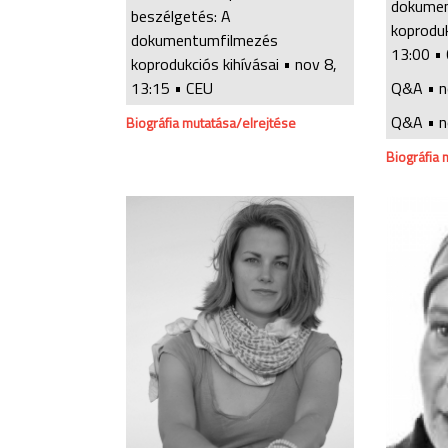
dokume
beszélgetés: A
koproduk
dokumentumfilmezés
13:00
• 
koprodukciós kihívásai •
nov 8,
13:15
• CEU
Q&A •
n
Q&A •
n
Biográfia mutatása/elrejtése
Biográfia 