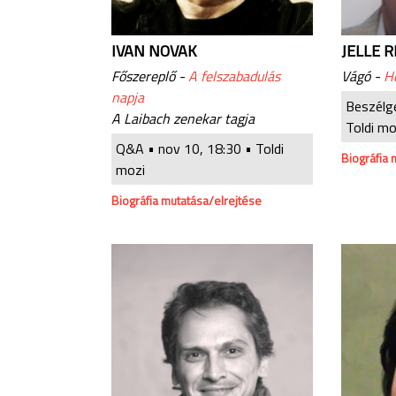
IVAN NOVAK
JELLE 
Főszereplő -
A felszabadulás
Vágó -
H
napja
Beszélg
A Laibach zenekar tagja
Toldi mo
Q&A •
nov 10, 18:30
• Toldi
Biográfia 
mozi
Biográfia mutatása/elrejtése