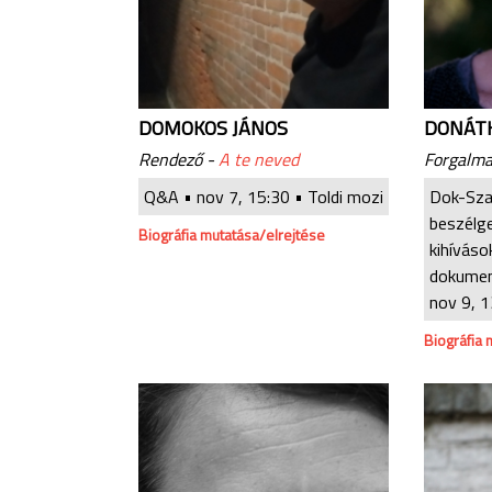
DOMOKOS JÁNOS
DONÁT
Rendező -
A te neved
Forgalmaz
Q&A •
nov 7, 15:30
• Toldi mozi
Dok-Sza
beszélg
Biográfia mutatása/elrejtése
kihíváso
dokumen
nov 9, 1
Biográfia 