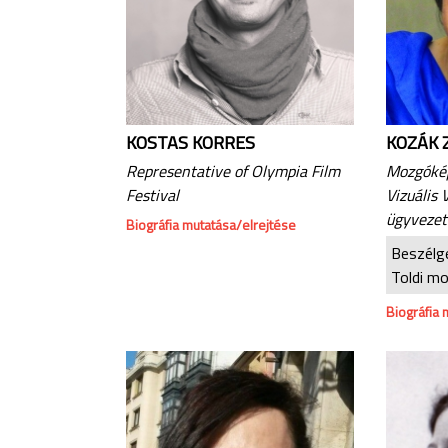
KOSTAS KORRES
KOZÁK
Representative of Olympia Film
Mozgókép
Festival
Vizuális 
ügyvezet
Biográfia mutatása/elrejtése
Beszélg
Toldi mo
Biográfia 