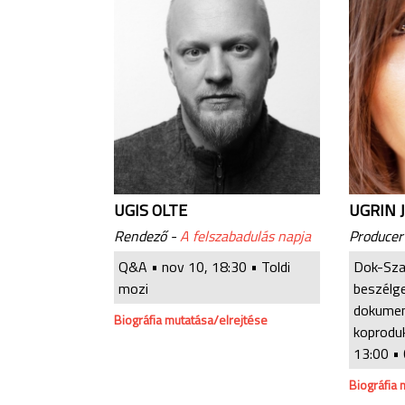
UGIS OLTE
UGRIN 
Rendező -
A felszabadulás napja
Producer 
Q&A •
nov 10, 18:30
• Toldi
Dok-Sza
mozi
beszélg
dokume
Biográfia mutatása/elrejtése
koproduk
13:00
• 
Biográfia 