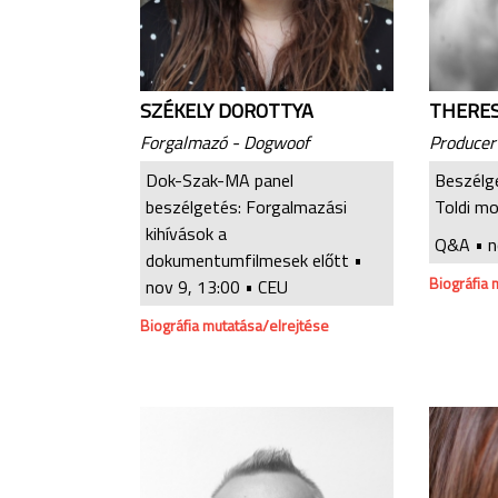
SZÉKELY DOROTTYA
THERES
Forgalmazó - Dogwoof
Producer
Dok-Szak-MA panel
Beszélg
beszélgetés: Forgalmazási
Toldi mo
kihívások a
Q&A •
n
dokumentumfilmesek előtt •
Biográfia 
nov 9, 13:00
• CEU
Biográfia mutatása/elrejtése