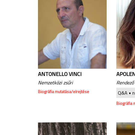
ANTONELLO VINCI
APOLEN
Nemzetközi zsűri
Rendező
Biográfia mutatása/elrejtése
Q&A •
n
Biográfia 