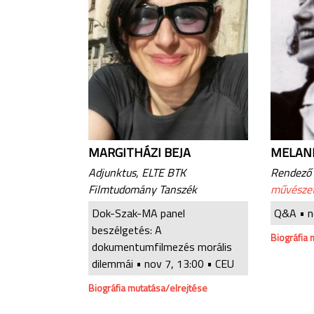
MARGITHÁZI BEJA
MELANI
Adjunktus, ELTE BTK
Rendező
Filmtudomány Tanszék
művésze
Dok-Szak-MA panel
Q&A •
n
beszélgetés: A
Biográfia 
dokumentumfilmezés morális
dilemmái •
nov 7, 13:00
• CEU
Biográfia mutatása/elrejtése