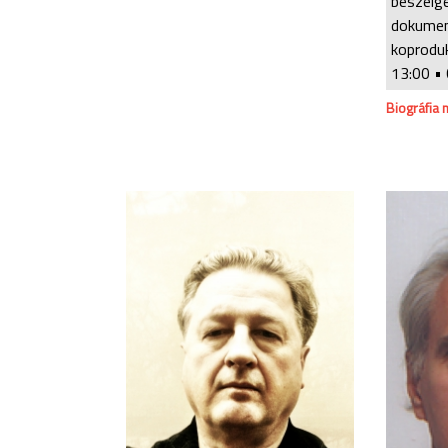
beszélg
dokume
koproduk
13:00
• 
Biográfia 