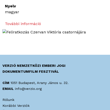
Nyelv
magyar
További információ
É
l
e
t
a
h
ó
g
VERZIÓ NEMZETKÖZI EMBERI JOGI
ö
DOKUMENTUMFILM FESZTIVÁL
m
b
CÍM
1051 Budapest, Arany János u. 32.
b
EMAIL
info@verzio.org
e
Rólunk
n
Korábbi Verziók
t