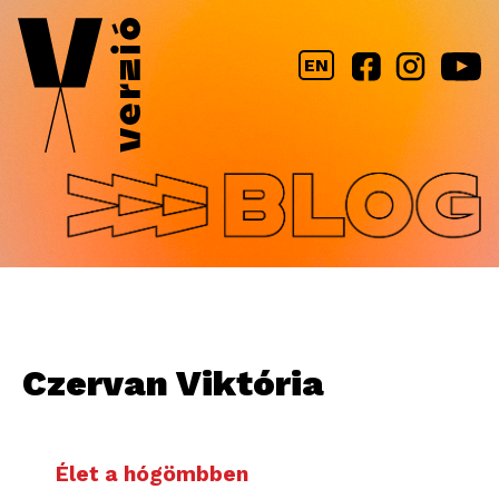
Jump to navigation
EN
Czervan Viktória
Élet a hógömbben