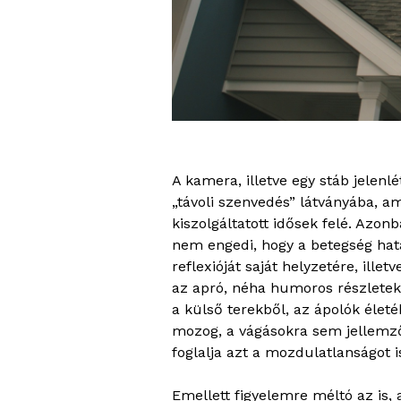
A kamera, illetve egy stáb jelen
„távoli szenvedés” látványába, am
kiszolgáltatott idősek felé. Azo
nem engedi, hogy a betegség hat
reflexióját saját helyzetére, ill
az apró, néha humoros részletekb
a külső terekből, az ápolók élet
mozog, a vágásokra sem jellemző
foglalja azt a mozdulatlanságot is
Emellett figyelemre méltó az is,