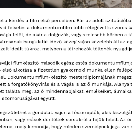
l a kérdés a film első perceiben. Bár az adott szituációban
rövid felvetés a dokumentumfilm több rétegével is szoros 
nsága felől, de akár a dolgozók, vagy szélesebb körben a 
tvárosának hangulatát idéző közeg vajon közelebb áll az e
zelt ideált tükröz, melyben a létrehozók töltenék nyugdíja
svájci filmkészítő második egész estés dokumentumfilmje. 
első alkotása a fizetetlen gyakornoki munka ellen fellépő 
el. Dokumentumfilm-készítő mesterdiplomájának megsze
ett a forgatókönyvírás és a vágás is az ő munkája. Alanyai
ött találta meg, az ő mindennapjaikat, emlékeiket, álmaik
 szomorúságával együtt.
gszülethet a gondolat: vajon a főszereplők, akik kiszolgál
nban, vagy mások döntöttek sorsukról a fejük felett. Az 
leme, mely kimondja, hogy minden személynek joga van saj