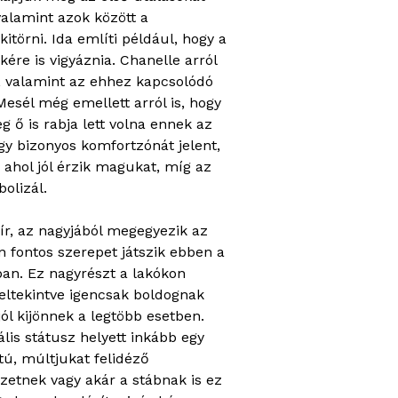
valamint azok között a
törni. Ida említi például, hogy a
kére is vigyáznia. Chanelle arról
, valamint az ehhez kapcsolódó
Mesél még emellett arról is, hogy
g ő is rabja lett volna ennek az
gy bizonyos komfortzónát jelent,
 ahol jól érzik magukat, míg az
olizál.
eír, az nagyjából megegyezik az
 fontos szerepet játszik ebben a
tban. Ez nagyrészt a lakókon
eltekintve igencsak boldognak
ól kijönnek a legtöbb esetben.
ális státusz helyett inkább egy
tú, múltjukat felidéző
yzetnek vagy akár a stábnak is ez