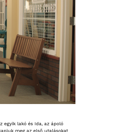
z egyik lakó és Ida, az ápoló
kapjuk meg az első utalásokat