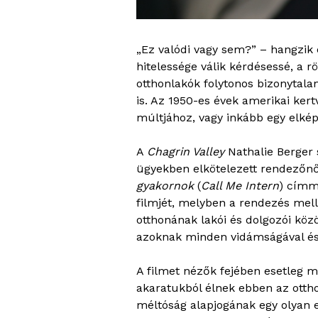
„Ez valódi vagy sem?” – hangzik e
hitelessége válik kérdésessé, a 
otthonlakók folytonos bizonytala
is. Az 1950-es évek amerikai ker
múltjához, vagy inkább egy elkép
A
Chagrin Valley
Nathalie Berger 
ügyekben elkötelezett rendezőnő 
gyakornok
(
Call Me Intern
) címm
filmjét, melyben a rendezés mell
otthonának lakói és dolgozói köz
azoknak minden vidámságával és
A filmet nézők fejében esetleg me
akaratukból élnek ebben az ottho
méltóság alapjogának egy olyan e