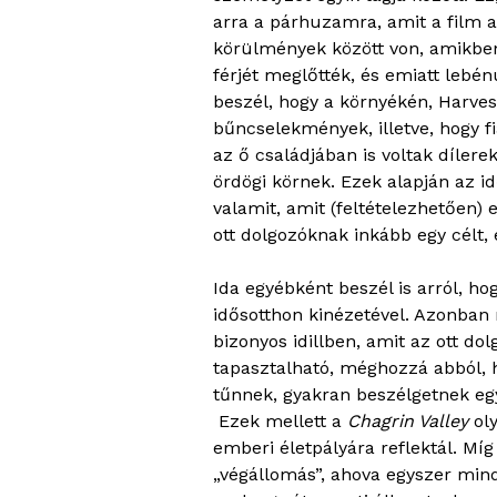
arra a párhuzamra, amit a film a
körülmények között von, amikben 
férjét meglőtték, és emiatt lebén
beszél, hogy a környékén, Harves
bűncselekmények, illetve, hogy fi
az ő családjában is voltak dílere
ördögi körnek. Ezek alapján az i
valamit, amit (feltételezhetően)
ott dolgozóknak inkább egy célt, 
Ida egyébként beszél is arról, ho
idősotthon kinézetével. Azonban 
bizonyos idillben, amit az ott do
tapasztalható, méghozzá abból, 
tűnnek, gyakran beszélgetnek egy
Ezek mellett a
Chagrin Valley
oly
emberi életpályára reflektál. Mí
„végállomás”, ahova egyszer minde