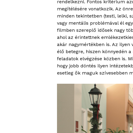
rendelkezni. Fontos kritérium a
megítélésére vonatkozik. Az önr
minden tekintetben (testi, lelki,
vagy mentális problémával él együ
filmben szereplő idősek nagy töb
ahol az érintettnek emlékezetki
akár nagymértékben is. Az ilyen
élő betegre, hiszen könnyedén a 
feladatok elvégzése közben is. M
hogy jobb döntés ilyen intézetek
esetleg ők maguk szívesebben m