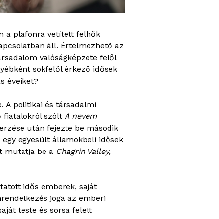
 a plafonra vetített felhők
kapcsolatban áll. Értelmezhető az
társadalom valóságképzete felől
gyébként sokfelől érkező idősek
s éveiket?
A politikai és társadalmi
fiatalokról szólt
A nevem
rzése után fejezte be második
t egy egyesült államokbeli idősek
at mutatja be a
Chagrin Valley
,
tatott idős emberek, saját
önrendelkezés joga az emberi
át teste és sorsa felett