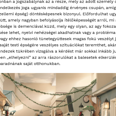
zonban a jogszabálynak az a része, mely az adott személ
endelkezés joga ugyanis mindaddig érvényes csupán, amí
 szellemi épség) döntésképesnek bizonyul. Előfordulhat ugya
tt, amely nagyban befolyásolja ítélőképességét arról, mi 
bsége is demenciával küzd, mely egy olyan, az agy fokozat
esése lehet, nyelvi nehézségei akadhatnak vagy a problé
 vagy ehhez hasonló tünetegyüttesek magas fokú veszélyt 
saját testi épségére veszélyes szituációkat teremthet, ak
indezek tükrében vizsgálva a kérdést már sokkal inkább j
ben ,,elhelyezni” az arra rászorulókat a balesetek elkerül
aradnának saját otthonukban.