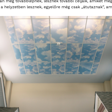
an még továbblépnek, lesznek további céljaik, amiket meg 
 a helyzetben lesznek, egyelőre még csak „átutaznak”, am