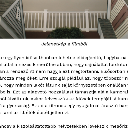
Jelenetkép a filmből
léte egy ilyen idősotthonban lehetne elidegenítő, hagyhatn
i által a nézés kimerülne abban, hogy sajnálattal fordulu
nban a rendező itt nem hagyja ezt megtörténni. Elsősorban
ározza meg őket. Erre szolgál például az, hogy többször 
etve, hogy minden lakót látunk saját környezetében önállóan
e is. Ezt az alapvető hozzáállást támasztja alá a kamerak
éből átváltunk, akkor felvesszük az idősek tempóját. A kam
 a gyorsaság. Ez ad a filmnek egy nyugalmat árasztó ha
, ami az itt élők életét jellemzi.
 ahogy a kiszolgáltatottabb helyzetekben igyekszik megőriz