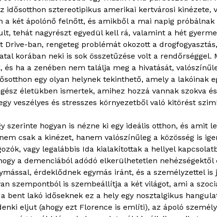
z idősotthon sztereotipikus amerikai kertvárosi kinézete, 
a két ápolónő felnőtt, és amikből a mai napig próbálnak ki
ult, tehát nagyrészt egyedül kell rá, valamint a hét gyerme
t Drive-ban, rengeteg problémát okozott a drogfogyasztás
atal korában neki is sok összetűzése volt a rendőrséggel. 
k, és ha a zenében nem találja meg a hivatását, valószínűle
dősotthon egy olyan helynek tekinthető, amely a lakóinak e
 egész életükben ismertek, amihez hozzá vannak szokva és
egy veszélyes és stresszes környezetből való kitörést szimb
gy szerinte hogyan is nézne ki egy ideális otthon, és amit l
nem csak a kinézet, hanem valószínűleg a közösség is igen
lgozók, vagy legalábbis Ida kialakítottak a hellyel kapcsola
hogy a demenciából adódó elkerülhetetlen nehézségektől 
mással, érdeklődnek egymás iránt, és a személyzettel is j
an szempontból is szembeállítja a két világot, ami a szoci
g a bent lakó időseknek ez a hely egy nosztalgikus hangula
nki eljut (ahogy ezt Florence is említi), az ápoló személ