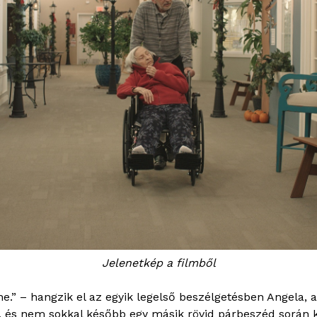
Jelenetkép a filmből
e.” – hangzik el az egyik legelső beszélgetésben Angela, a
z, és nem sokkal később egy másik rövid párbeszéd során 