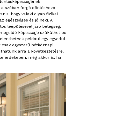
y döntésképességének
g a szóban forgó döntéshozó
nis, hogy valaki olyan fizikai
az egészséges és jó neki. A
os leépülésével járó betegség,
mamegoldó képessége szűkülhet be
jelenthetnek például egy egyedül
ár csak egyszerű hétköznapi
uthatunk arra a következtetésre,
ése érdekében, még akkor is, ha