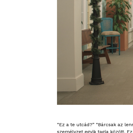
“Ez a te utcád?” “Bárcsak az lenn
személyzet egyik tagja között. E