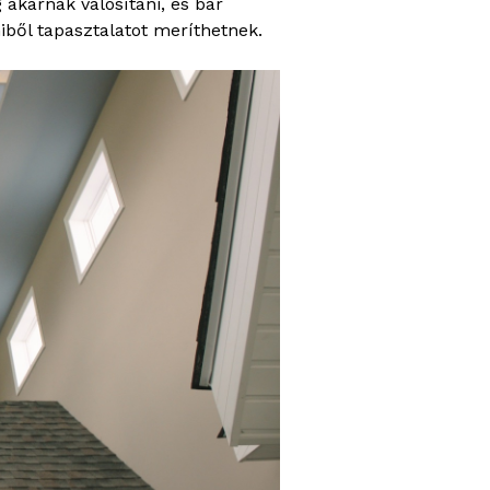
akarnak valósítani, és bár
iből tapasztalatot meríthetnek.