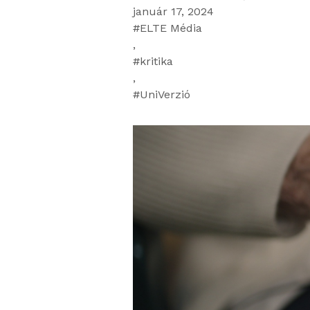
január 17, 2024
ELTE Média
,
kritika
,
UniVerzió