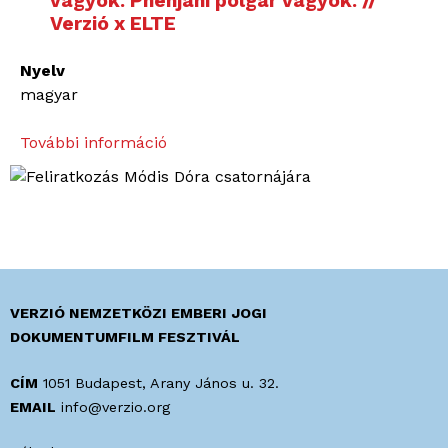
vagyok. Phenjani polgár vagyok. //
Verzió x ELTE
Nyelv
magyar
További információ
Á
r
n
y
é
k
v
i
VERZIÓ NEMZETKÖZI EMBERI JOGI
r
DOKUMENTUMFILM FESZTIVÁL
á
g
CÍM
1051 Budapest, Arany János u. 32.
o
EMAIL
info@verzio.org
k