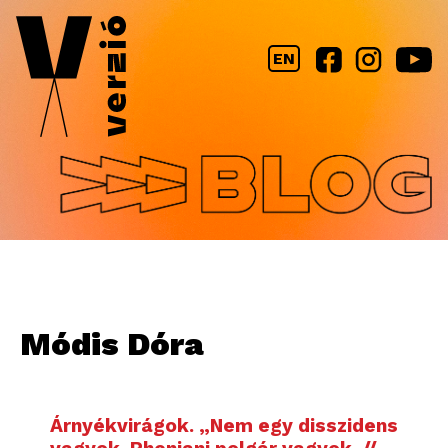
Jump to navigation
EN
Módis Dóra
Árnyékvirágok. „Nem egy disszidens