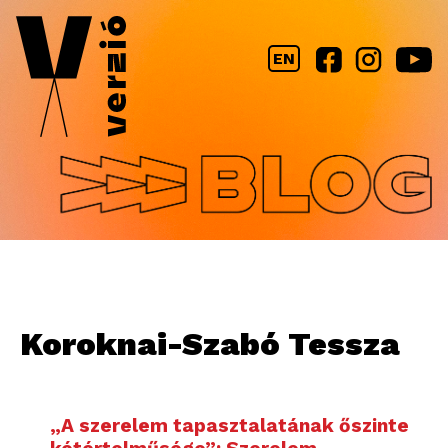
Jump to navigation
EN
Koroknai-Szabó Tessza
„A szerelem tapasztalatának őszinte