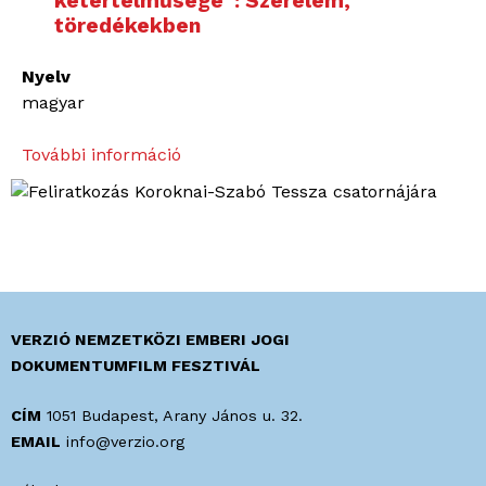
kétértelműsége”: Szerelem,
töredékekben
Nyelv
magyar
További információ
„
A
s
z
e
r
e
l
VERZIÓ NEMZETKÖZI EMBERI JOGI
e
DOKUMENTUMFILM FESZTIVÁL
m
t
CÍM
1051 Budapest, Arany János u. 32.
a
EMAIL
info@verzio.org
p