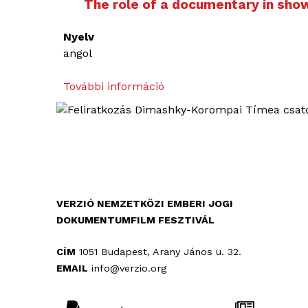
The role of a documentary in sho
Nyelv
angol
További információ
T
h
e
r
o
l
e
o
VERZIÓ NEMZETKÖZI EMBERI JOGI
f
DOKUMENTUMFILM FESZTIVÁL
a
d
CÍM
1051 Budapest, Arany János u. 32.
o
EMAIL
info@verzio.org
c
u