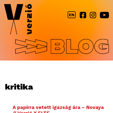
Jump to navigation
EN
kritika
A papírra vetett igazság ára – Novaya