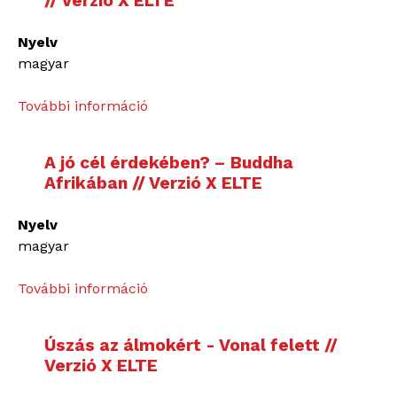
// Verzió X ELTE
Nyelv
magyar
További információ
A
p
a
A jó cél érdekében? – Buddha
p
Afrikában // Verzió X ELTE
í
r
Nyelv
r
magyar
a
v
További információ
A
e
j
t
ó
e
Úszás az álmokért - Vonal felett //
c
t
Verzió X ELTE
é
t
l