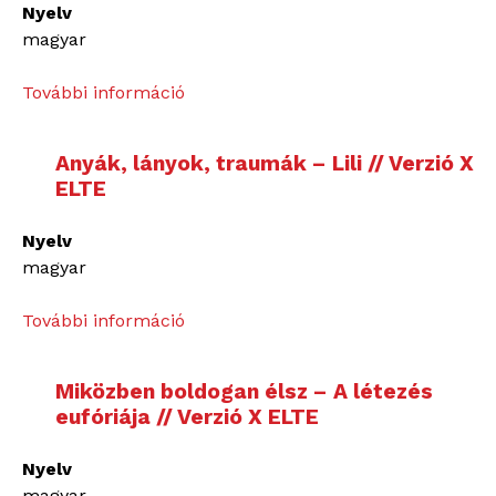
i
Nyelv
é
g
magyar
r
a
d
z
További információ
Ú
e
s
s
k
á
z
é
Anyák, lányok, traumák – Lili // Verzió X
g
á
b
ELTE
á
s
e
r
a
n
Nyelv
a
z
?
magyar
–
á
N
l
–
További információ
A
o
m
B
n
v
o
u
y
a
k
Miközben boldogan élsz – A létezés
d
á
y
é
eufóriája // Verzió X ELTE
d
k
a
r
h
,
/
t
Nyelv
a
l
/
-
magyar