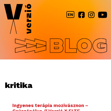
Jump to navigation
EN
kritika
Ingyenes terápia mozivásznon –