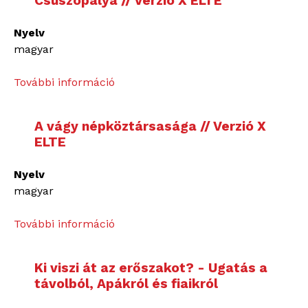
Csúszópálya // Verzió X ELTE
Nyelv
magyar
További információ
I
n
g
A vágy népköztársasága // Verzió X
y
ELTE
e
n
Nyelv
e
magyar
s
t
További információ
A
e
v
r
á
á
Ki viszi át az erőszakot? - Ugatás a
g
p
távolból, Apákról és fiaikról
y
i
n