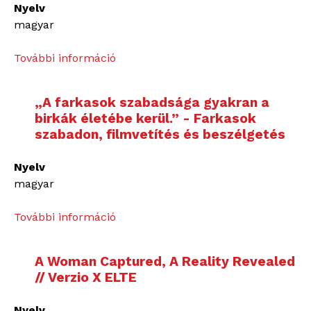
a
Nyelv
é
m
magyar
p
o
k
z
További információ
K
ö
i
i
z
v
v
t
„A farkasok szabadsága gyakran a
á
i
á
birkák életébe kerül.” - Farkasok
s
s
r
szabadon, filmvetítés és beszélgetés
z
z
s
n
i
a
Nyelv
o
á
s
magyar
n
t
á
a
g
További információ
„
–
z
a
A
C
e
/
f
s
r
A Woman Captured, A Reality Revealed
/
a
ú
ő
// Verzio X ELTE
V
r
s
s
e
k
z
z
Nyelv