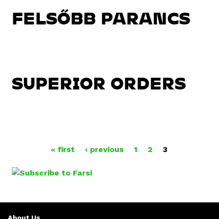
FELSŐBB PARANCS
SUPERIOR ORDERS
P
« first
‹ previous
1
2
3
A
G
E
About Us