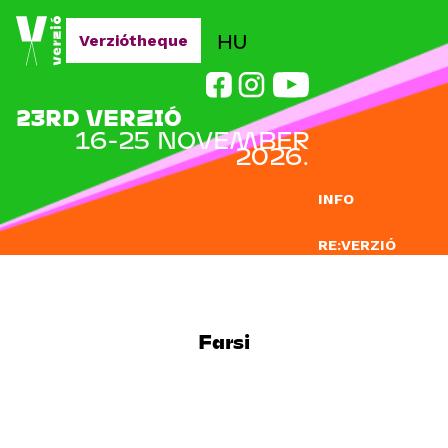
Jump to navigation
HU
Verziótheque
23RD VERZIÓ
16-25 NOVEMBER
2026.
INFO
RE:VERZIÓ
SUBMISSION
DOCLAB
Farsi
EDUCATION
BLOG