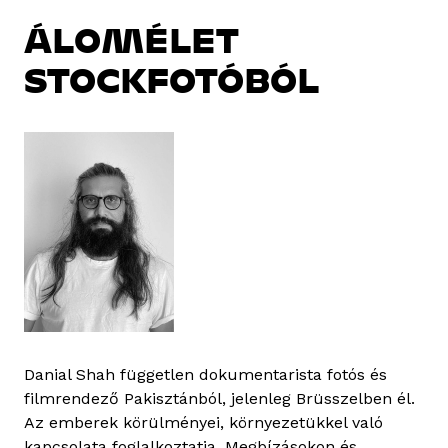
ÁLOMÉLET
STOCKFOTÓBÓL
Danial Shah független dokumentarista fotós és
filmrendező Pakisztánból, jelenleg Brüsszelben él.
Az emberek körülményei, környezetükkel való
kapcsolata foglalkoztatja. Megbízásokon és