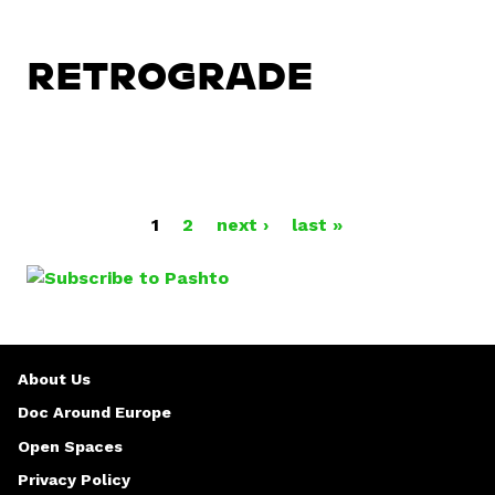
RETROGRADE
P
1
2
next ›
last »
A
G
E
About Us
S
Doc Around Europe
Open Spaces
Privacy Policy