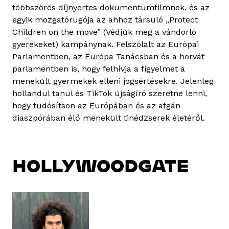
többszörös díjnyertes dokumentumfilmnek, és az
egyik mozgatórugója az ahhoz társuló „Protect
Children on the move” (Védjük meg a vándorló
gyerekeket) kampánynak. Felszólalt az Európai
Parlamentben, az Európa Tanácsban és a horvát
parlamentben is, hogy felhívja a figyelmet a
menekült gyermekek elleni jogsértésekre. Jelenleg
hollandul tanul és TikTok újságíró szeretne lenni,
hogy tudósítson az Európában és az afgán
diaszpórában élő menekült tinédzserek életéről.
HOLLYWOODGATE