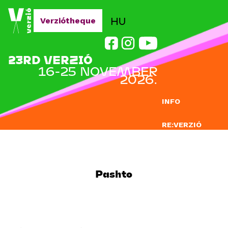
Jump to navigation
HU
Verziótheque
23RD VERZIÓ
16-25 NOVEMBER
2026.
INFO
RE:VERZIÓ
SUBMISSION
DOCLAB
Pashto
EDUCATION
BLOG