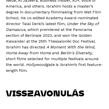
Welle, Al Jazeera, Business Insider, AJ+, Voice of
America, and others. Ibrahim holds a master’s
degree in documentary filmmaking from Met Film
School. He co-edited Academy Award-nominated
director Talal Derki’s latest film,
Under the Sky of
Damascus
, which premiered at the Panorama
section of Berlinale 2023, and won the Golden
Alexander at the 25th Thessaloniki Doc Festival.
Ibrahim has directed
A Moment With the Wind
,
Home Away from Home
and
Berlin's Diversity
,
short films selected for multiple festivals around
the world.
Hollywoodgate
is Ibrahim’s first feature-
length film.
VISSZAVONULÁS