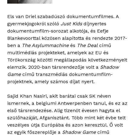
Els van Driel szabadúszó dokumentumfilmes. A
gyermekjogokról szóló
Just Kids
díjnyertes
dokumentumfilm-sorozat alkotója, és Eefje
Blankevoorttal közösen alapította és rendezte 2017-
ben a
The Asylummachine
és
The Deal
című
multimédiás projekteket, amelyek az EU és
Törökország közötti megállapodás következményeit
elemzik. 2020-ban társrendezője volt a
Shadow
Game
című transzmédiás dokumentumfilm-
projektnek, amely számos díjat nyert.
Sajid Khan Nasiri, akit barátai csak SK néven
ismernek, a belgiumi Antwerpenben tanul, és ez az
első társrendezése. Alig tizenöt évesen hagyta el
szülőhazáját, Afganisztánt. Több mint két évbe telt
veszélyes útja Európába és azon keresztül. Ő volt
az egyik főszereplője a
Shadow Game
című