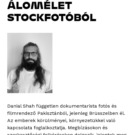
ÁLOMÉLET
STOCKFOTÓBÓL
Danial Shah független dokumentarista fotós és
filmrendező Pakisztánból, jelenleg Brüsszelben él.
Az emberek körülményei, környezetükkel való
kapcsolata foglalkoztatja. Megbízásokon és
szerkesztőségi felkéréseken dolgozik, jelentek meg