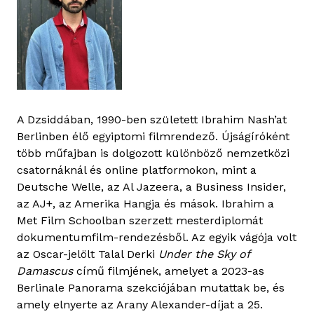
A Dzsiddában, 1990-ben született Ibrahim Nash’at
Berlinben élő egyiptomi filmrendező. Újságíróként
több műfajban is dolgozott különböző nemzetközi
csatornáknál és online platformokon, mint a
Deutsche Welle, az Al Jazeera, a Business Insider,
az AJ+, az Amerika Hangja és mások. Ibrahim a
Met Film Schoolban szerzett mesterdiplomát
dokumentumfilm-rendezésből. Az egyik vágója volt
az Oscar-jelölt Talal Derki
Under the Sky of
Damascus
című filmjének, amelyet a 2023-as
Berlinale Panorama szekciójában mutattak be, és
amely elnyerte az Arany Alexander-díjat a 25.