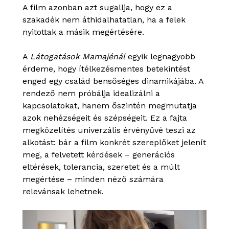
A film azonban azt sugallja, hogy ez a
szakadék nem áthidalhatatlan, ha a felek
nyitottak a másik megértésére.
A
Látogatások Mamajénál
egyik legnagyobb
érdeme, hogy ítélkezésmentes betekintést
enged egy család bensőséges dinamikájába. A
rendező nem próbálja idealizálni a
kapcsolatokat, hanem őszintén megmutatja
azok nehézségeit és szépségeit. Ez a fajta
megközelítés univerzális érvényűvé teszi az
alkotást: bár a film konkrét szereplőket jelenít
meg, a felvetett kérdések – generációs
eltérések, tolerancia, szeretet és a múlt
megértése – minden néző számára
relevánsak lehetnek.