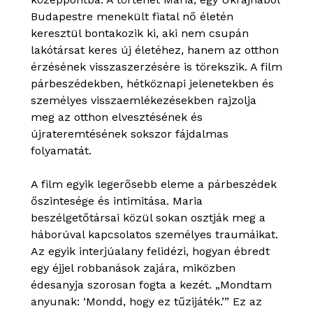
Budapestre menekült fiatal nő életén
keresztül bontakozik ki, aki nem csupán
lakótársat keres új életéhez, hanem az otthon
érzésének visszaszerzésére is törekszik. A film
párbeszédekben, hétköznapi jelenetekben és
személyes visszaemlékezésekben rajzolja
meg az otthon elvesztésének és
újrateremtésének sokszor fájdalmas
folyamatát.
A film egyik legerősebb eleme a párbeszédek
őszintesége és intimitása. Maria
beszélgetőtársai közül sokan osztják meg a
háborúval kapcsolatos személyes traumáikat.
Az egyik interjúalany felidézi, hogyan ébredt
egy éjjel robbanások zajára, miközben
édesanyja szorosan fogta a kezét. „Mondtam
anyunak: ‘Mondd, hogy ez tűzijáték.’” Ez az