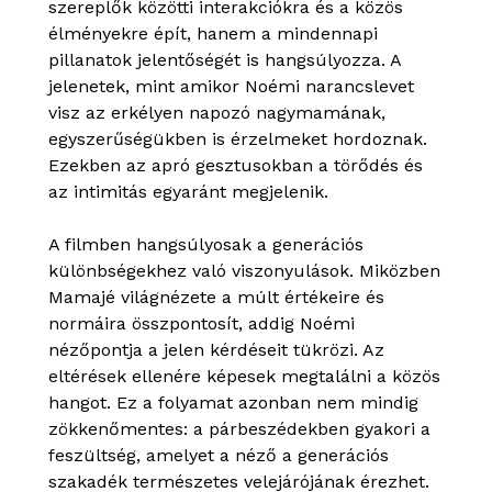
szereplők közötti interakciókra és a közös
élményekre épít, hanem a mindennapi
pillanatok jelentőségét is hangsúlyozza. A
jelenetek, mint amikor Noémi narancslevet
visz az erkélyen napozó nagymamának,
egyszerűségükben is érzelmeket hordoznak.
Ezekben az apró gesztusokban a törődés és
az intimitás egyaránt megjelenik.
A filmben hangsúlyosak a generációs
különbségekhez való viszonyulások. Miközben
Mamajé világnézete a múlt értékeire és
normáira összpontosít, addig Noémi
nézőpontja a jelen kérdéseit tükrözi. Az
eltérések ellenére képesek megtalálni a közös
hangot. Ez a folyamat azonban nem mindig
zökkenőmentes: a párbeszédekben gyakori a
feszültség, amelyet a néző a generációs
szakadék természetes velejárójának érezhet.