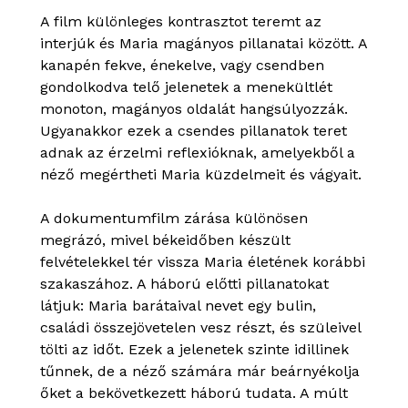
A film különleges kontrasztot teremt az
interjúk és Maria magányos pillanatai között. A
kanapén fekve, énekelve, vagy csendben
gondolkodva telő jelenetek a menekültlét
monoton, magányos oldalát hangsúlyozzák.
Ugyanakkor ezek a csendes pillanatok teret
adnak az érzelmi reflexióknak, amelyekből a
néző megértheti Maria küzdelmeit és vágyait.
A dokumentumfilm zárása különösen
megrázó, mivel békeidőben készült
felvételekkel tér vissza Maria életének korábbi
szakaszához. A háború előtti pillanatokat
látjuk: Maria barátaival nevet egy bulin,
családi összejövetelen vesz részt, és szüleivel
tölti az időt. Ezek a jelenetek szinte idillinek
tűnnek, de a néző számára már beárnyékolja
őket a bekövetkezett háború tudata. A múlt