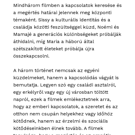
Mindhárom filmben a kapcsolatok keresése és
a megértés határai jelennek meg központi
témaként. Sissy a kulturális identitás és a
családja közötti feszültséggel küzd, Noémi és
Mamajé a generációs különbségeket próbálják
áthidalni, míg Maria a háború által
szétszakított életeket próbálja újra
összekapcsolni.
A három történet nemcsak az egyéni
küzdelmeket, hanem a kapcsolódás vágyát is
bemutatja. Legyen szó egy családi asztalról,
egy erkélyről vagy egy új városban töltött
napról, ezek a filmek emlékeztetnek arra,
hogy az emberi kapcsolatok, a szeretet és az
otthon nem csupán helyekhez vagy időhöz
kötődnek, hanem az érzelmi és szociális
kötődéseinkben élnek tovább. A filmek