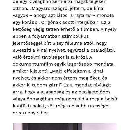
de egyik világban sem érzi magát teljesen
otthon. „Magyarországról jöttem, de kínai
vagyok – ahogy azt látod is rajtam.” - mondta
egy korábbi, Origónak adott interjúban. Ez a
kettőség végig tetten érhető a filmben. A nyelv
ebben a folyamatban szimbolikus
jelentőséggel bír: Sissy félelme attól, hogy
elveszíti a kínai nyelvet, egyúttal a családjától
való érzelmi távolságot is tükrözi. A
dokumentumfilm egyik legerősebb mondata,
amikor kijelenti: „Majd elfelejtem a kínai
nyelvet, és akkor nem értem meg őket, és
akkor ki tudom zárni” Ez a mondat rávilágít
arra, hogy a szabadság és az elszigetelődés
vágya önmagában még nem oldja meg a belső
konfliktusokat, sőt még mélyebb ürességet
eredményezhet.