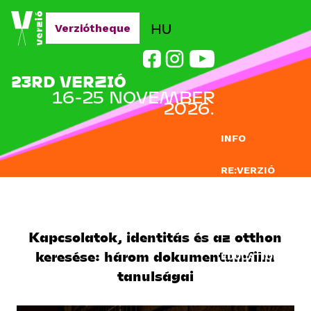
Jump to navigation
HU
Verziótheque
23RD VERZIÓ
16-25 NOVEMBER
2026.
INFO
RE:VERZIÓ
SUBMISSION
DOCLAB
Kapcsolatok, identitás és az otthon
keresése: három dokumentumfilm
EDUCATION
tanulságai
BLOG