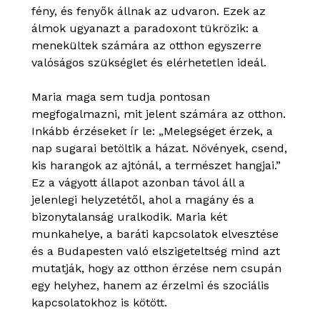
fény, és fenyők állnak az udvaron. Ezek az
álmok ugyanazt a paradoxont tükrözik: a
menekültek számára az otthon egyszerre
valóságos szükséglet és elérhetetlen ideál.
Maria maga sem tudja pontosan
megfogalmazni, mit jelent számára az otthon.
Inkább érzéseket ír le: „Melegséget érzek, a
nap sugarai betöltik a házat. Növények, csend,
kis harangok az ajtónál, a természet hangjai.”
Ez a vágyott állapot azonban távol áll a
jelenlegi helyzetétől, ahol a magány és a
bizonytalanság uralkodik. Maria két
munkahelye, a baráti kapcsolatok elvesztése
és a Budapesten való elszigeteltség mind azt
mutatják, hogy az otthon érzése nem csupán
egy helyhez, hanem az érzelmi és szociális
kapcsolatokhoz is kötött.