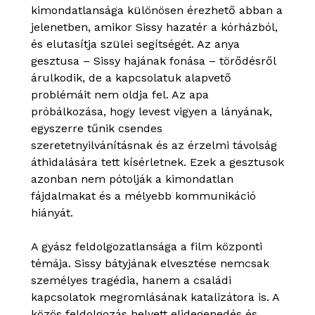
kimondatlansága különösen érezhető abban a
jelenetben, amikor Sissy hazatér a kórházból,
és elutasítja szülei segítségét. Az anya
gesztusa – Sissy hajának fonása – törődésről
árulkodik, de a kapcsolatuk alapvető
problémáit nem oldja fel. Az apa
próbálkozása, hogy levest vigyen a lányának,
egyszerre tűnik csendes
szeretetnyilvánításnak és az érzelmi távolság
áthidalására tett kísérletnek. Ezek a gesztusok
azonban nem pótolják a kimondatlan
fájdalmakat és a mélyebb kommunikáció
hiányát.
A gyász feldolgozatlansága a film központi
témája. Sissy bátyjának elvesztése nemcsak
személyes tragédia, hanem a családi
kapcsolatok megromlásának katalizátora is. A
közös feldolgozás helyett elidegenedés és