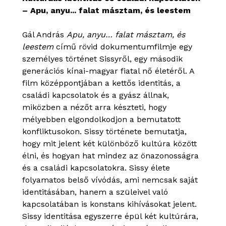
– Apu, anyu... falat másztam, és leestem
Gál András
Apu, anyu… falat másztam, és
leestem
című rövid dokumentumfilmje egy
személyes történet Sissyről, egy második
generációs kínai-magyar fiatal nő életéről. A
film középpontjában a kettős identitás, a
családi kapcsolatok és a gyász állnak,
miközben a nézőt arra készteti, hogy
mélyebben elgondolkodjon a bemutatott
konfliktusokon. Sissy története bemutatja,
hogy mit jelent két különböző kultúra között
élni, és hogyan hat mindez az önazonosságra
és a családi kapcsolatokra. Sissy élete
folyamatos belső vívódás, ami nemcsak saját
identitásában, hanem a szüleivel való
kapcsolatában is konstans kihívásokat jelent.
Sissy identitása egyszerre épül két kultúrára,