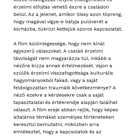
érzelmi elfojtás vehető észre a családon
belül. Az a jelenet, amikor Sissy azon töpreng,
hogy magával vigye-e bátyja pulóverét a
kórházba, tükrözi kettejük szoros kapcsolatát.
A film különlegessége, hogy nem kínál
egyszerű válaszokat. A család érzelmi
távolságát nem magyarázza túl, inkább a
nézőre bízza annak értelmezését. Vajon a
szülők érzelmi visszafogottsága kulturális
hagyományokból fakad, vagy a saját
feldolgozatlan traumáik következménye? A
néző ezekre a kérdésekre csak a saját
tapasztalatai és értékrendje alapján találhat
választ. A film ereje abban rejlik, hogy képes
általános témákat személyes történeteken
keresztül bemutatni, miközben arra
emlékeztet, hogy a kapcsolatok és az