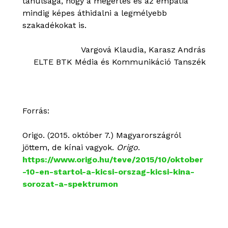
tanulsága, hogy a megértés és az empátia
mindig képes áthidalni a legmélyebb
szakadékokat is.
Vargová Klaudia, Karasz András
ELTE BTK Média és Kommunikáció Tanszék
Forrás:
Origo. (2015. október 7.) Magyarországról
jöttem, de kínai vagyok.
Origo
.
https://www.origo.hu/teve/2015/10/oktober
-10-en-startol-a-kicsi-orszag-kicsi-kina-
sorozat-a-spektrumon