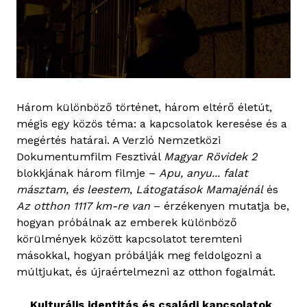
Három különböző történet, három eltérő életút,
mégis egy közös téma: a kapcsolatok keresése és a
megértés határai. A Verzió Nemzetközi
Dokumentumfilm Fesztivál
Magyar Rövidek 2
blokkjának három filmje –
Apu, anyu... falat
másztam, és leestem
,
Látogatások Mamajénál
és
Az otthon 1117 km-re van
– érzékenyen mutatja be,
hogyan próbálnak az emberek különböző
körülmények között kapcsolatot teremteni
másokkal, hogyan próbálják meg feldolgozni a
múltjukat, és újraértelmezni az otthon fogalmát.
Kulturális identitás és családi kapcsolatok