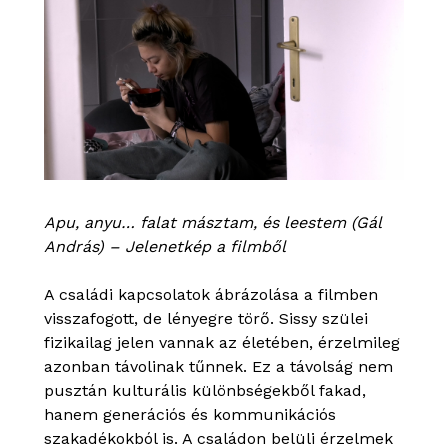
Apu, anyu… falat másztam, és leestem (Gál
András) – Jelenetkép a filmből
A családi kapcsolatok ábrázolása a filmben
visszafogott, de lényegre törő. Sissy szülei
fizikailag jelen vannak az életében, érzelmileg
azonban távolinak tűnnek. Ez a távolság nem
pusztán kulturális különbségekből fakad,
hanem generációs és kommunikációs
szakadékokból is. A családon belüli érzelmek