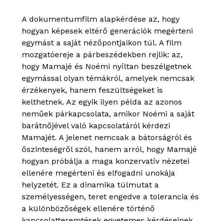
A dokumentumfilm alapkérdése az, hogy
hogyan képesek eltérő generációk megérteni
egymást a saját nézőpontjaikon túl. A film
mozgatóereje a párbeszédekben rejlik: az,
hogy Mamajé és Noémi nyíltan beszélgetnek
egymással olyan témákról, amelyek nemcsak
érzékenyek, hanem feszültségeket is
kelthetnek. Az egyik ilyen példa az azonos
neműek párkapcsolata, amikor Noémi a saját
barátnőjével való kapcsolatáról kérdezi
Mamajét. A jelenet nemcsak a bátorságról és
őszinteségről szól, hanem arról, hogy Mamajé
hogyan próbálja a maga konzervatív nézetei
ellenére megérteni és elfogadni unokája
helyzetét. Ez a dinamika túlmutat a
személyességen, teret engedve a tolerancia és
a különbözőségek ellenére történő
kapcsolatteremtések egyetemes kérdéseinek.