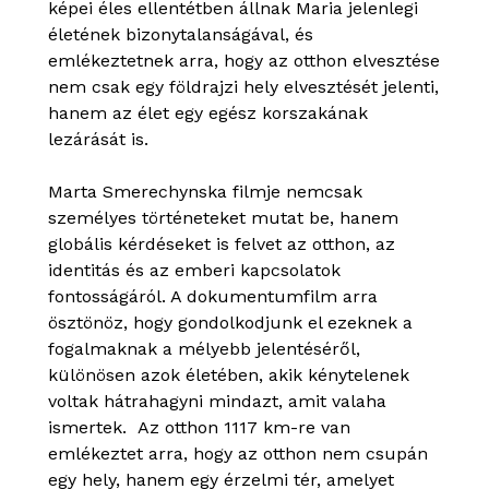
képei éles ellentétben állnak Maria jelenlegi
életének bizonytalanságával, és
emlékeztetnek arra, hogy az otthon elvesztése
nem csak egy földrajzi hely elvesztését jelenti,
hanem az élet egy egész korszakának
lezárását is.
Marta Smerechynska filmje nemcsak
személyes történeteket mutat be, hanem
globális kérdéseket is felvet az otthon, az
identitás és az emberi kapcsolatok
fontosságáról. A dokumentumfilm arra
ösztönöz, hogy gondolkodjunk el ezeknek a
fogalmaknak a mélyebb jelentéséről,
különösen azok életében, akik kénytelenek
voltak hátrahagyni mindazt, amit valaha
ismertek. Az otthon 1117 km-re van
emlékeztet arra, hogy az otthon nem csupán
egy hely, hanem egy érzelmi tér, amelyet