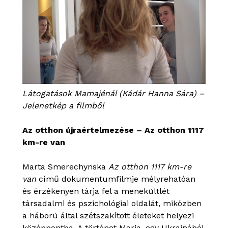
Látogatások Mamajénál (Kádár Hanna Sára) –
Jelenetkép a filmből
Az otthon újraértelmezése – Az otthon 1117
km-re van
Marta Smerechynska
Az otthon 1117 km-re
van
című dokumentumfilmje mélyrehatóan
és érzékenyen tárja fel a menekültlét
társadalmi és pszichológiai oldalát, miközben
a háború által szétszakított életeket helyezi
középpontba. A történet Maria, egy Ukrajnából