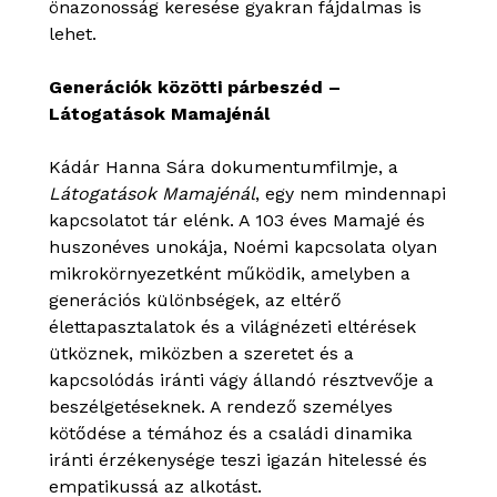
önazonosság keresése gyakran fájdalmas is
lehet.
Generációk közötti párbeszéd –
Látogatások Mamajénál
Kádár Hanna Sára dokumentumfilmje, a
Látogatások Mamajénál
, egy nem mindennapi
kapcsolatot tár elénk. A 103 éves Mamajé és
huszonéves unokája, Noémi kapcsolata olyan
mikrokörnyezetként működik, amelyben a
generációs különbségek, az eltérő
élettapasztalatok és a világnézeti eltérések
ütköznek, miközben a szeretet és a
kapcsolódás iránti vágy állandó résztvevője a
beszélgetéseknek. A rendező személyes
kötődése a témához és a családi dinamika
iránti érzékenysége teszi igazán hitelessé és
empatikussá az alkotást.