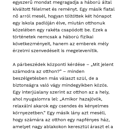
egyszerű mondat megragadja a háború által
kiváltott félelmet és reményt. Egy másik fiatal
nő arról mesél, hogyan töltöttek két hónapot
egy iskola padlóján élve, miután otthonuk
közelében egy rakéta csapódott be. Ezek a
történetek nemcsak a háború fizikai
következményeit, hanem az emberek mély
érzelmi szenvedéseit is megelevenítik.
A párbeszédek központi kérdése – „Mit jelent
számodra az otthon?” – minden
beszélgetésben más választ szül, de a
biztonságra való vágy mindegyikben közös.
Egy interjúalany szerint az otthon az a hely,
ahol nyugalomra lel: „Amikor hazajövök,
relaxálni akarok egy csendes és kényelmes
környezetben.” Egy másik lány azt meséli,
hogy számára az otthon egy napfényes ház,
amelyet nagy ablakokon keresztül áraszt el a