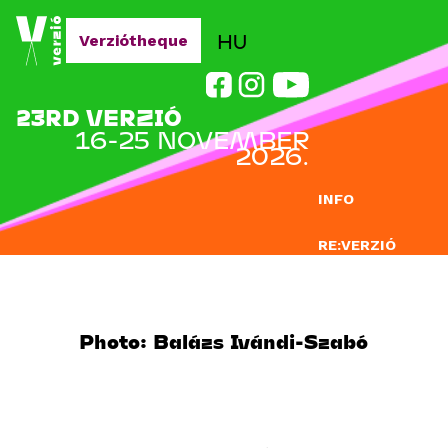
Jump to navigation
HU
Verziótheque
23RD VERZIÓ
16-25 NOVEMBER
2026.
INFO
RE:VERZIÓ
SUBMISSION
DOCLAB
Photo: Balázs Ivándi-Szabó
EDUCATION
BLOG