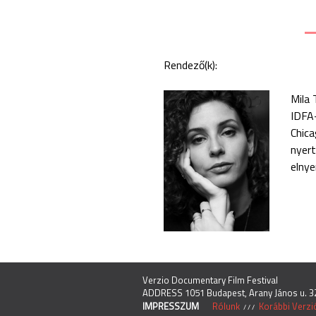
Rendező(k):
Mila 
IDFA-
Chica
nyert
elnye
Verzio Documentary Film Festival
ADDRESS 1051 Budapest, Arany János u. 32.
IMPRESSZUM
Rólunk
Korábbi Verzi