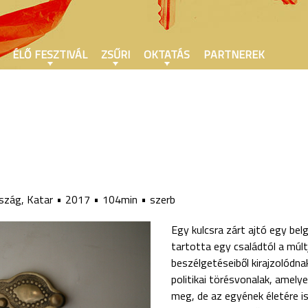
ÉLŐ FESZTIVÁL
ZSŰRI
OKTATÁS
PARTNEREK
rszág, Katar
2017
104min
szerb
Egy kulcsra zárt ajtó egy bel
tartotta egy családtól a múlt
beszélgetéseiből kirajzolódn
politikai törésvonalak, amel
meg, de az egyének életére is