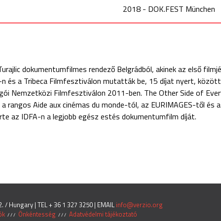
2018 - DOK.FEST München
Turajlic dokumentumfilmes rendező Belgrádból, akinek az első film
n és a Tribeca Filmfesztiválon mutatták be, 15 díjat nyert, közöt
gói Nemzetközi Filmfesztiválon 2011-ben. The Other Side of Eve
 a rangos Aide aux cinémas du monde-tól, az EURIMAGES-től és a D
rte az IDFA-n a legjobb egész estés dokumentumfilm díját.
 / Hungary | TEL + 36 1 327 3250 | EMAIL
info@verzio.org
ók
Önkéntesség
Adatvédelmi tájékoztató