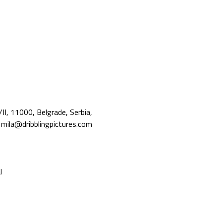
/II, 11000, Belgrade, Serbia,
mila@dribblingpictures.com
l