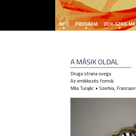
INFÓ
PROGRAM
DOK-SZAK-MA
A MÁSIK OLDAL
Druga strana svega
Az emlékezés formái
Mila Turajlic
Szerbia, Franciao