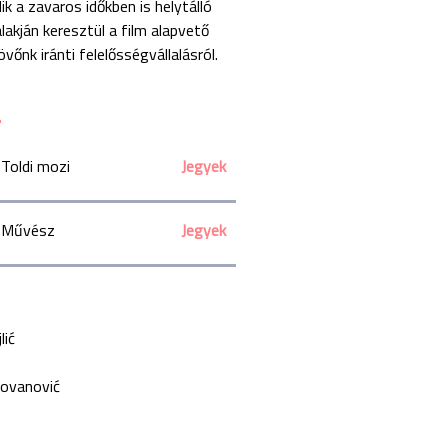
k a zavaros időkben is helytálló
alakján keresztül a film alapvető
őnk iránti felelősségvállalásról.
Toldi mozi
Jegyek
Művész
Jegyek
lić
lovanović