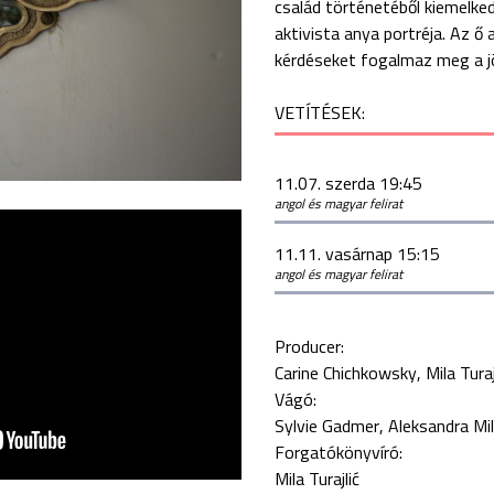
család történetéből kiemelkedi
aktivista anya portréja. Az ő 
kérdéseket fogalmaz meg a jöv
VETÍTÉSEK:
11.07. szerda 19:45
angol és magyar felirat
11.11. vasárnap 15:15
angol és magyar felirat
Producer:
Carine Chichkowsky
Mila Turaj
Vágó:
Sylvie Gadmer
Aleksandra Mi
Forgatókönyvíró:
Mila Turajlić