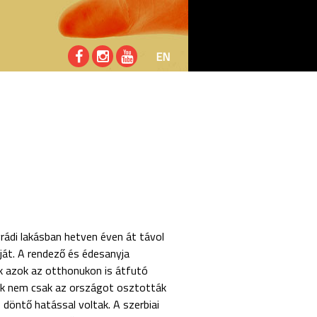
EN
grádi lakásban hetven éven át távol
ját. A rendező és édesanyja
ak azok az otthonukon is átfutó
yek nem csak az országot osztották
 döntő hatással voltak. A szerbiai