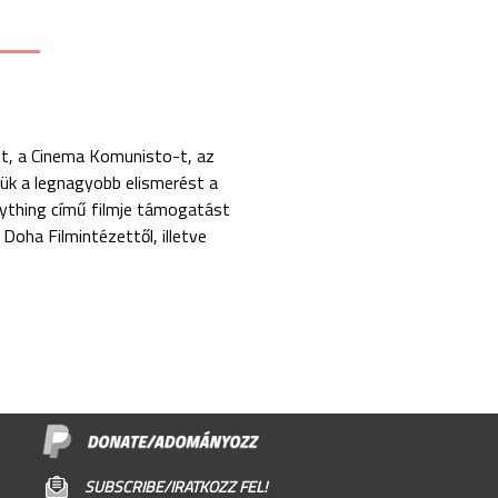
jét, a Cinema Komunisto-t, az
tük a legnagyobb elismerést a
rything című filmje támogatást
oha Filmintézettől, illetve
SUBSCRIBE/IRATKOZZ FEL!