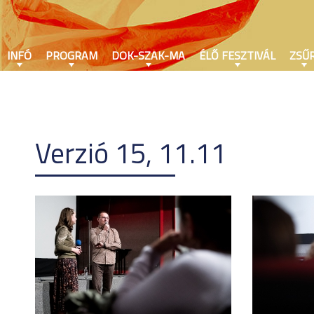
INFÓ
PROGRAM
DOK-SZAK-MA
ÉLŐ FESZTIVÁL
ZSŰR
Verzió 15, 11.11