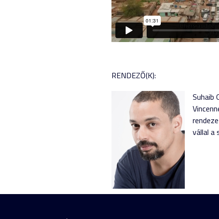
RENDEZŐ(K):
Suhaib 
Vincenn
rendezet
vállal 