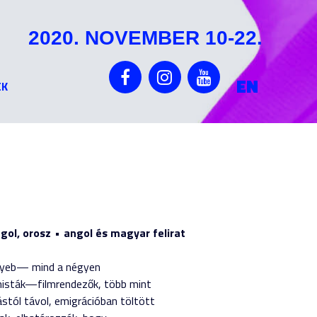
2020. NOVEMBER 10-22.
EN
EK
gol, orosz
angol és magyar felirat
tayeb— mind a négyen
nisták—filmrendezők, több mint
stól távol, emigrációban töltött