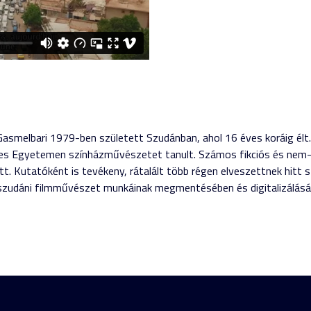
Gasmelbari 1979-ben született Szudánban, ahol 16 éves koráig élt. 
es Egyetemen színházművészetet tanult. Számos fikciós és nem-fik
t. Kutatóként is tevékeny, rátalált több régen elveszettnek hitt s
a szudáni filmművészet munkáinak megmentésében és digitalizálásá