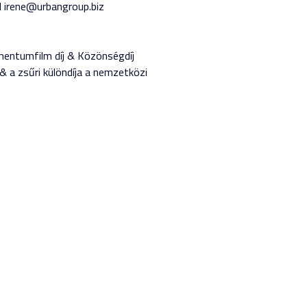
id irene@urbangroup.biz
mentumfilm díj & Közönségdíj
& a zsűri különdíja a nemzetközi