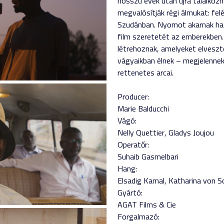
hosszú évek után újra találkoz
megvalósítják régi álmukat: fel
Szudánban. Nyomot akarnak hagy
film szeretetét az emberekben
létrehoznak, amelyeket elveszt
vágyaikban élnek – megjelenne
rettenetes arcai.
Producer:
Marie Balducchi
Vágó:
Nelly Quettier
Gladys Joujou
Operatőr:
Suhaib Gasmelbari
Hang:
Elsadig Kamal
Katharina von S
Gyártó:
AGAT Films & Cie
Forgalmazó: