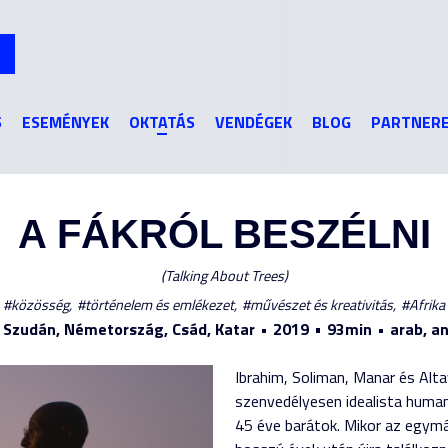
Jump to navigation
S
ESEMÉNYEK
OKTATÁS
VENDÉGEK
BLOG
PARTNER
A FÁKRÓL BESZÉLNI
Talking About Trees
közösség
történelem és emlékezet
művészet és kreativitás
Afrika
 Szudán, Németország, Csád, Katar
2019
93min
arab, an
Ibrahim, Soliman, Manar és Al
szenvedélyesen idealista huma
45 éve barátok. Mikor az egymá