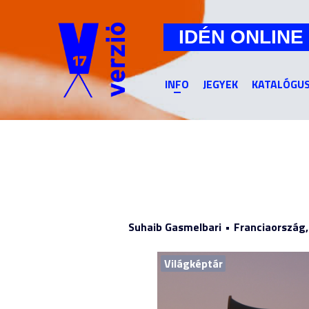
IDÉN ONLINE
INFO
JEGYEK
KATALÓGU
Suhaib Gasmelbari
Franciaország,
Világképtár