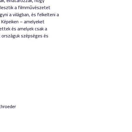
nak, elhatározzák, hogy
élesztik a filmművészetet
ni a világban, és felkelteni a
. Képeiken – amelyeket
ettek és amelyek csak a
k országuk szépséges és
chroeder