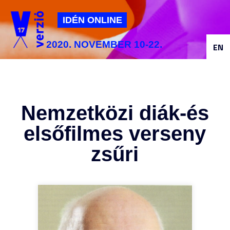
Jump to navigation
IDÉN ONLINE
2020. NOVEMBER 10-22.
EN
Nemzetközi diák-és
elsőfilmes verseny
zsűri