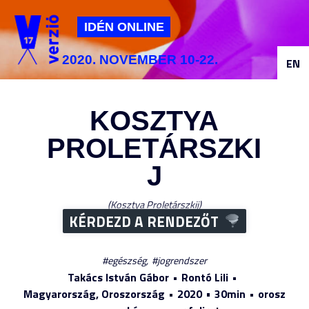
Jump to navigation
IDÉN ONLINE
2020. NOVEMBER 10-22.
EN
KOSZTYA
PROLETÁRSZKI
J
Kosztya Proletárszkij
KÉRDEZD A RENDEZŐT
egészség
jogrendszer
Takács István Gábor
Rontó Lili
Magyarország, Oroszország
2020
30min
orosz