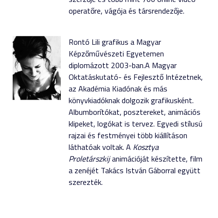
operatőre, vágója és társrendezője.
Rontó Lili grafikus a Magyar
Képzőművészeti Egyetemen
diplomázott 2003-ban.A Magyar
Oktatáskutató- és Fejlesztő Intézetnek,
az Akadémia Kiadónak és más
könyvkiadóknak dolgozik grafikusként.
Albumborítókat, posztereket, animációs
klipeket, logókat is tervez. Egyedi stílusú
rajzai és festményei több kiállításon
láthatóak voltak. A
Kosztya
Proletárszkij
animációját készítette, film
a zenéjét Takács István Gáborral együtt
szerezték.