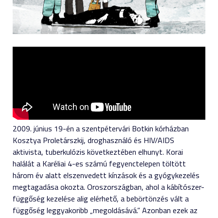
2009. június 19-én a szentpétervári Botkin kórházban
Kosztya Proletárszkij, droghasználó és HIV/AIDS
aktivista, tuberkulózis következtében elhunyt. Korai
halálát a Karéliai 4-es számú fegyenctelepen töltött
három év alatt elszenvedett kínzások és a gyógykezelés
megtagadása okozta. Oroszországban, ahol a kábítószer-
függőség kezelése alig elérhető, a bebörtönzés vált a
függőség leggyakoribb „megoldásává.” Azonban ezek az