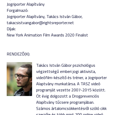
Jogriporter Alapítvány
Forgalmazó:
Jogriporter Alapítvány, Takács István Gábor,
takacsistvangabor@rightsreporter.net
Díjak:
New York Animation Film Awards 2020 Finalist
RENDEZŐ(K):
Takács István Gábor pszichológus
végzettségű emberi jogi aktivista,
videófilm-készítő és tréner, a Jogriporter
Alaptvány munkatársa. A TASZ videó
programját vezette 2007-2015 között.
Öt évig dolgozott a Drogprevenciós
Alapítvány tűcsere programjában.
Számos ártalomcsökkentésről szóló cikk
szerzője és több mint 700 online videó