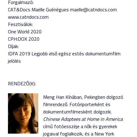
Forgalmazó:
CAT&Docs Maëlle Guénégues maelle@catndocs.com
www.catndocs.com
Fesztiválok:
One World 2020
CPH:DOX 2020
Díjak:
IDFA 2019 Legjobb első egész estés dokumentumfilm
jelölés
RENDEZŐ(K):
Meng Han Kínában, Pekingben dolgozó
filmrendező. Fotóriporterként és
dokumentumfilmesként dolgozik.
Chinese Adoptees at Home in America
című fotóesszéje a nők és gyerekek
jogaival foglalkozik, és a New York