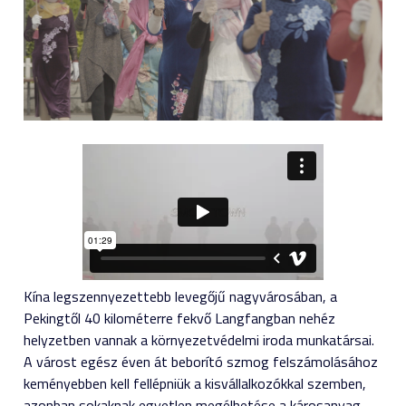
Kína legszennyezettebb levegőjű nagyvárosában, a
Pekingtől 40 kilométerre fekvő Langfangban nehéz
helyzetben vannak a környezetvédelmi iroda munkatársai.
A várost egész éven át beborító szmog felszámolásához
keményebben kell fellépniük a kisvállalkozókkal szemben,
azonban sokaknak egyetlen megélhetése a károsanyag-