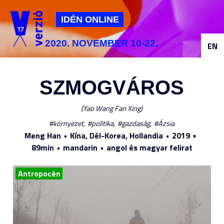
Jump to navigation
IDÉN ONLINE
2020. NOVEMBER 10-22.
EN
SZMOGVÁROS
Yao Wang Fan Xing
környezet
politika
gazdaság
Ázsia
Meng Han
Kína, Dél-Korea, Hollandia
2019
89min
mandarin
angol és magyar felirat
Antropocén