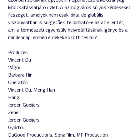
kibocsátással járó üzlet. A Szmogváros súlyos kérdéseket
feszeget, amelyek nem csak kínai, de globális
viszonylatban is sürgetőek: feloldható-e az az ellentét,
ami a természeti egyensúly helyreállításának igénye és a
mindennapi emberi érdekek között feszül?
Producer:
Vincent Du
Vágó:
Barbara Hin
Operatőr:
Vincent Du
Meng Han
Hang:
Jeroen Goeijers
Zene:
Jeroen Goeijers
Gyártó:
DuGood Productions, SonaFilm, MF Production