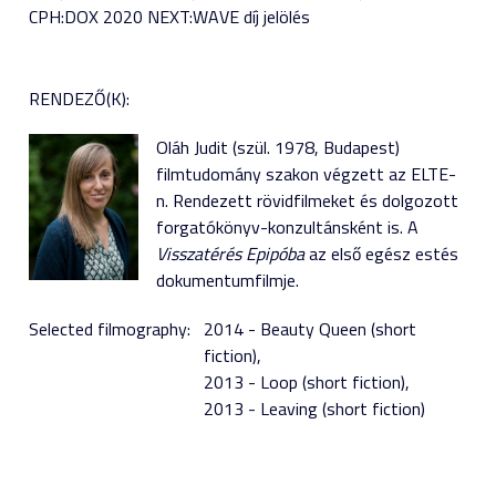
CPH:DOX 2020 NEXT:WAVE díj jelölés
RENDEZŐ(K):
Oláh Judit (szül. 1978, Budapest)
filmtudomány szakon végzett az ELTE-
n. Rendezett rövidfilmeket és dolgozott
forgatókönyv-konzultánsként is. A
Visszatérés Epipóba
az első egész estés
dokumentumfilmje.
Selected filmography:
2014 - Beauty Queen (short
fiction)
2013 - Loop (short fiction)
2013 - Leaving (short fiction)