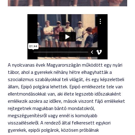
A nyolcvanas évek Magyarországán működött egy nyári
tábor, ahol a gyerekek néhány hétre elhagyhatták a
szocializmus szabályokkal teli világát, és egy képzeletbeli
állam, Epipó polgárai lehettek. Epipó emlékezete tele van
ellentmondásokkal: van, aki élete legszebb időszakaként
emlékezik azokra az időkre, mások viszont fájó emlékeket
rejtegetnek magukban bántó mondatokról,
megszégyenítésről vagy ennél is komolyabb
visszaélésekről. A rendező által felkeresett egykori
gyerekek, epipói polgárok, közösen próbálnak