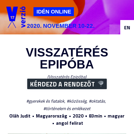
Jump to navigation
IDÉN ONLINE
2020. NOVEMBER 10-22.
EN
VISSZATÉRÉS
EPIPÓBA
Visszatérés Epipóba
KÉRDEZD A RENDEZŐT
gyerekek és fiatalok
közösség
oktatás
történelem és emlékezet
Oláh Judit
Magyarország
2020
83min
magyar
angol felirat