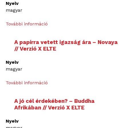
o
Nyelv
n
m
magyar
g
y
T
i
További információ
A
h
n
p
r
T
i
o
A papírra vetett igazság ára – Novaya
h
l
u
// Verzió X ELTE
e
l
g
L
a
h
Nyelv
o
n
t
magyar
n
a
h
g
t
e
További információ
A
R
n
C
p
o
y
h
a
a
i
A jó cél érdekében? – Buddha
a
p
d
ű
Afrikában // Verzió X ELTE
o
í
t
r
s
r
o
.
Nyelv
:
r
t
M
magyar