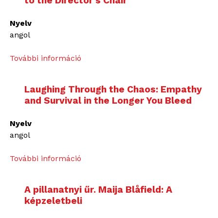
to the Director’s Chair
Nyelv
angol
További információ
T
h
e
Laughing Through the Chaos: Empathy
b
and Survival in the Longer You Bleed
o
d
Nyelv
i
angol
l
y
További információ
L
a
a
u
u
t
A pillanatnyi űr. Maija Blåfield: A
g
o
képzeletbeli
h
n
i