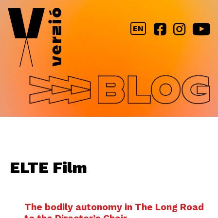
Jump to navigation
EN
ELTE Film
The bodily autonomy in The Long Road