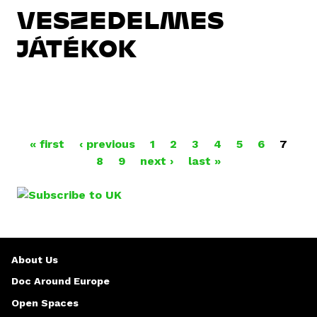
VESZEDELMES
JÁTÉKOK
P
« first
‹ previous
1
2
3
4
5
6
7
8
9
next ›
last »
A
G
E
S
About Us
Doc Around Europe
Open Spaces