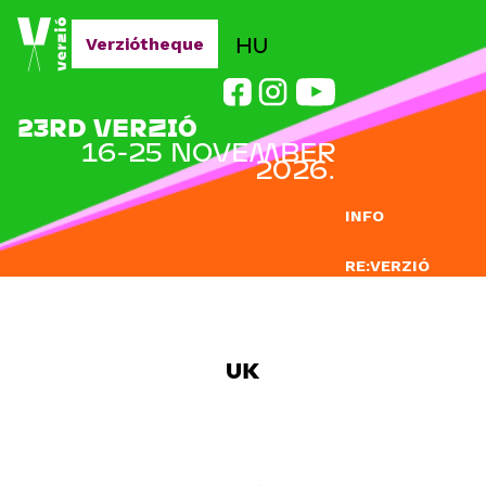
Jump to navigation
HU
Verziótheque
23RD VERZIÓ
16-25 NOVEMBER
2026.
INFO
RE:VERZIÓ
SUBMISSION
DOCLAB
UK
EDUCATION
BLOG