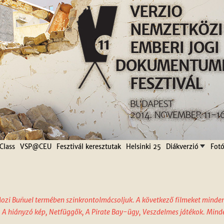
Jump to navigation
Class
VSP@CEU
Fesztivál keresztutak
Helsinki 25
Diákverzió
Fotó
ozi Buñuel termében szinkrontolmácsoljuk. A következő filmeket minden 
 A hiányzó kép, Netfüggők, A Pirate Bay-ügy, Veszdelmes játékok. Minden