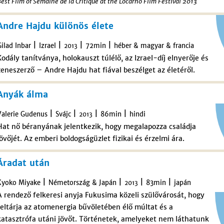
est Film of Semaine de la Critique at the Locarno Film Festival 2013
Andre Hajdu különös élete
|
|
|
|
Gilad Inbar
Izrael
72min
héber & magyar & francia
2013
Kodály tanítványa, holokauszt túlélő, az Izrael-díj elnyerője és
zeneszerző – Andre Hajdu hat fiával beszélget az életéről.
Anyák álma
|
|
|
|
Valerie Gudenus
Svájc
86min
hindi
2013
Hat nő béranyának jelentkezik, hogy megalapozza családja
jövőjét. Az emberi boldogságüzlet fizikai és érzelmi ára.
Áradat után
|
|
|
|
Kyoko Miyake
Németország & Japán
83min
japán
2013
A rendező felkeresi anyja Fukusima közeli szülővárosát, hogy
feltárja az atomenergia bűvöletében élő múltat és a
katasztrófa utáni jövőt. Történetek, amelyeket nem láthatunk