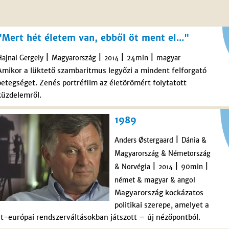
"Mert hét életem van, ebből öt ment el..."
|
|
|
|
Hajnal Gergely
Magyarország
24min
magyar
2014
Amikor a lüktető szambaritmus legyőzi a mindent felforgató
betegséget. Zenés portréfilm az életörömért folytatott
küzdelemről.
1989
|
Anders Østergaard
Dánia &
Magyarország & Németország
|
|
|
& Norvégia
90min
2014
német & magyar & angol
Magyarország kockázatos
politikai szerepe, amelyet a
t-európai rendszerváltásokban játszott – új nézőpontból.