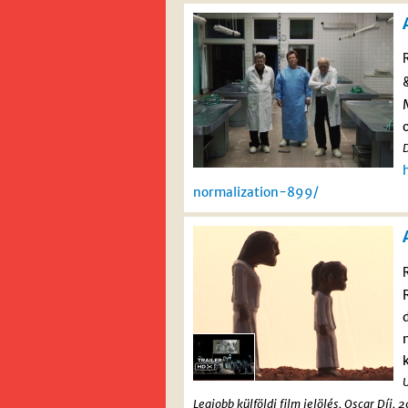
D
normalization-899/
U
Legjobb külföldi film jelölés, Oscar Díj, 