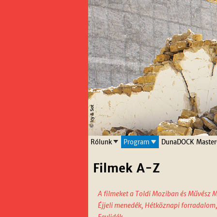
Rólunk
Program
DunaDOCK Master
Filmek A-Z
A filmeket a Toldi Moziban és Művész M
Éjjeli menedék, Hétköznapi forradalom,
Fevlidék.