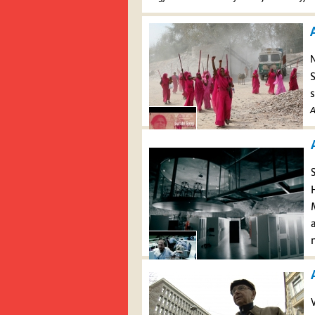
N
s
A