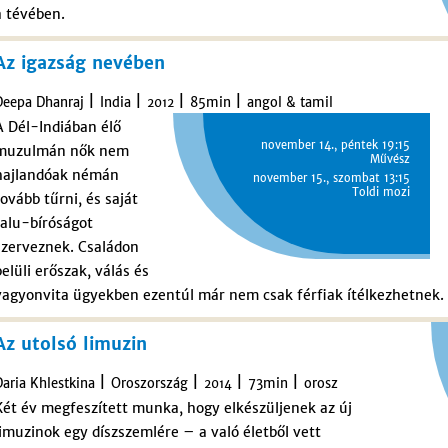
a tévében.
Az igazság nevében
|
|
|
|
Deepa Dhanraj
India
85min
angol & tamil
2012
A Dél-Indiában élő
november 14., péntek 19:15
muzulmán nők nem
Művész
hajlandóak némán
november 15., szombat 13:15
Toldi mozi
tovább tűrni, és saját
falu-bíróságot
szerveznek. Családon
belüli erőszak, válás és
vagyonvita ügyekben ezentúl már nem csak férfiak ítélkezhetnek.
Az utolsó limuzin
|
|
|
|
Daria Khlestkina
Oroszország
73min
orosz
2014
Két év megfeszített munka, hogy elkészüljenek az új
limuzinok egy díszszemlére – a való életből vett