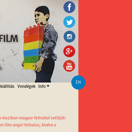
EN
kiállítás
Vendégek
Info
moziban magyar felirattal vetítjük:
 film angol feliratos, kivéve a