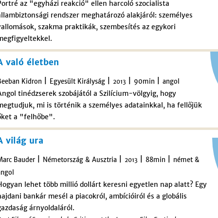
Portré az "egyházi reakció" ellen harcoló szocialista
állambiztonsági rendszer meghatározó alakjáról: személyes
vallomások, szakma praktikák, szembesítés az egykori
megfigyeltekkel.
A való életben
|
|
|
|
Beeban Kidron
Egyesült Királyság
90min
angol
2013
Angol tinédzserek szobájától a Szilícium-völgyig, hogy
megtudjuk, mi is történik a személyes adatainkkal, ha fellőjük
őket a "felhőbe".
A világ ura
|
|
|
|
Marc Bauder
Németország & Ausztria
88min
német &
2013
angol
Hogyan lehet több millió dollárt keresni egyetlen nap alatt? Egy
hajdani bankár mesél a piacokról, ambícióiról és a globális
gazdaság árnyoldaláról.