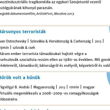
posztindusztriális tragikomédia az egykori Szovjetunió vezető
autógyárának kihunyó parazsán.
Legjobb dokumentumfilm, ArtDokFest, Moszkva 2013
Bársonyos terroristák
|
|
|
Ivan Ostrochovsky
Szlovákia & Horvátország & Csehország
2013
|
89min
szlovák & cseh
Három ember terrorista támadásokat hajtott végre a
csehszlovák szocialista rezsim ellen az 1980-as években. Mit gondo
védelemről, támadásról, bátorságról és esélyről, képzeletről és való
Bőrük volt a bűnük
|
|
|
|
Vágvölgyi B. András
Magyarország
10min
magyar
2013
Virtuális megemlékezés a 2008-2009-es romagyilkosságok
áldozataira.