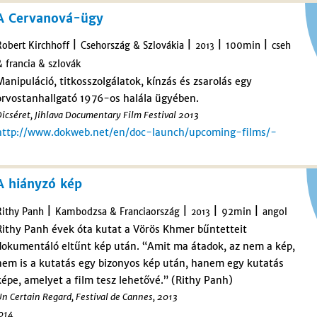
A Cervanová-ügy
|
|
|
|
Robert Kirchhoff
Csehország & Szlovákia
100min
cseh
2013
& francia & szlovák
Manipuláció, titkosszolgálatok, kínzás és zsarolás egy
orvostanhallgató 1976-os halála ügyében.
icséret, Jihlava Documentary Film Festival 2013
http://www.dokweb.net/en/doc-launch/upcoming-films/-
A hiányzó kép
|
|
|
|
Rithy Panh
Kambodzsa & Franciaország
92min
angol
2013
Rithy Panh évek óta kutat a Vörös Khmer bűntetteit
dokumentáló eltűnt kép után. “Amit ma átadok, az nem a kép,
nem is a kutatás egy bizonyos kép után, hanem egy kutatás
képe, amelyet a film tesz lehetővé.” (Rithy Panh)
n Certain Regard, Festival de Cannes, 2013
2014