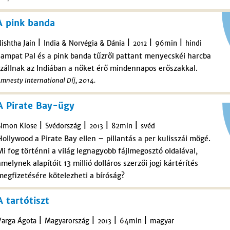
A pink banda
|
|
|
|
ishtha Jain
India & Norvégia & Dánia
96min
hindi
2012
Sampat Pal és a pink banda tűzről pattant menyecskéi harcba
zállnak az Indiában a nőket érő mindennapos erőszakkal.
mnesty International Díj, 2014.
A Pirate Bay-ügy
|
|
|
|
Simon Klose
Svédország
82min
svéd
2013
Hollywood a Pirate Bay ellen – pillantás a per kulisszái mögé.
Mi fog történni a világ legnagyobb fájlmegosztó oldalával,
amelynek alapítóit 13 millió dolláros szerzői jogi kártérítés
megfizetésére kötelezheti a bíróság?
A tartótiszt
|
|
|
|
Varga Ágota
Magyarország
64min
magyar
2013