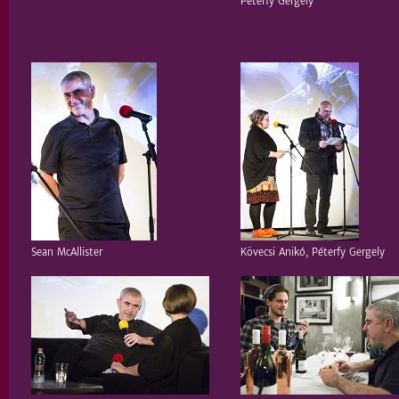
Péterfy Gergely
Sean McAllister
Kövecsi Anikó, Péterfy Gergely