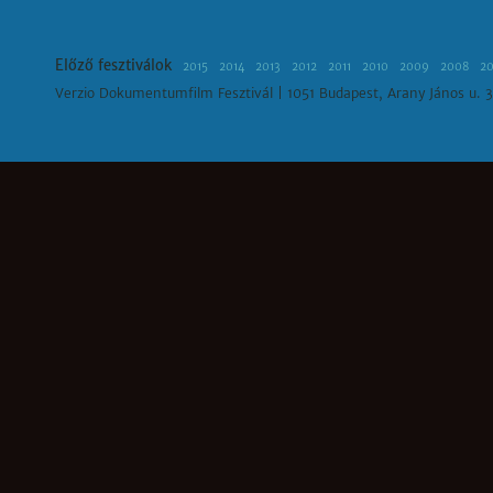
Előző fesztiválok
2015
2014
2013
2012
2011
2010
2009
2008
2
Verzio Dokumentumfilm Fesztivál | 1051 Budapest, Arany János u. 3