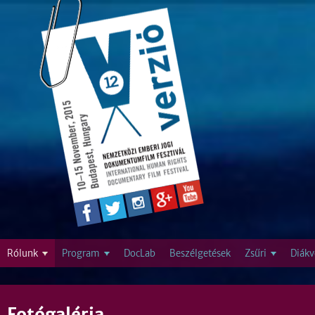
Jump to navigation
Rólunk
Program
DocLab
Beszélgetések
Zsűri
Diákv
Fotógaléria