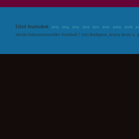
Előző fesztiválok
2015
2014
2013
2012
2011
2010
2009
2008
2
Verzio Dokumentumfilm Fesztivál | 1051 Budapest, Arany János u. 3