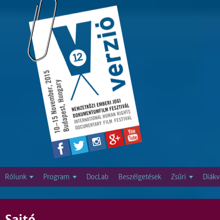
Jump to navigation
Rólunk
Program
DocLab
Beszélgetések
Zsűri
Diákv
Sajtó