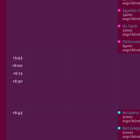
angol felira
Egyetlen 
34min
angol felira
Kis határ
25min
angol felira
Otthono
84min
angol felira
15:45
16:00
16:15
16:30
16:45
Arctalanul
50min
angol felira
Börtönkép
60min
angol felira