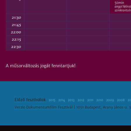
50min
angol felira
szinkrontol
21:30
21:45
22:00
22:15
22:30
A műsorváltozás jogát fenntartjuk!
Előző fesztiválok
2015
2014
2013
2012
2011
2010
2009
2008
2
Verzio Dokumentumfilm Fesztivál | 1051 Budapest, Arany János u. 3