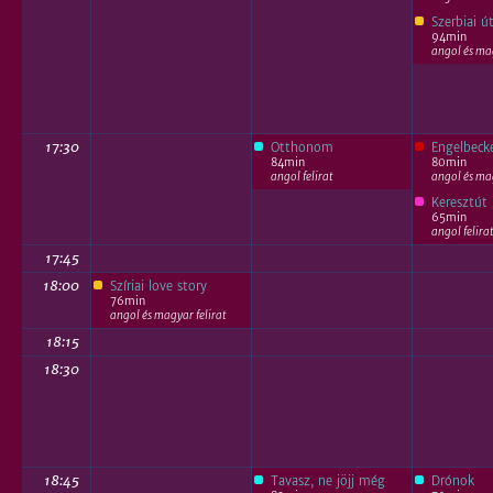
Szerbiai ú
94min
angol és mag
17:30
Otthonom
Engelbeck
84min
80min
angol felirat
angol és mag
Keresztút
65min
angol felira
17:45
18:00
Szíriai love story
76min
angol és magyar felirat
18:15
18:30
18:45
Tavasz, ne jöjj még
Drónok