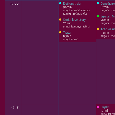
17:00
Életfogytiglan
Cenzúrázo
96min
87min
angol felirat és magyar
angol és mag
szinkrontolmácsolás
Érpatak M
Szíriai love story
76min
76min
angol és mag
angol és magyar felirat
Toto és nő
Tititá
93min
85min
angol és mag
angol felirat
17:15
Hajlék
101min
angol felira