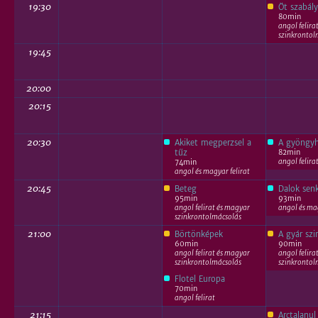
19:30
Öt szabály
80min
angol felira
szinkrontol
19:45
20:00
20:15
20:30
Akiket megperzsel a
A gyöngy
82min
tűz
angol felira
74min
angol és magyar felirat
20:45
Beteg
Dalok senk
95min
93min
angol felirat és magyar
angol és mag
szinkrontolmácsolás
21:00
Börtönképek
A gyár szi
60min
90min
angol felirat és magyar
angol felira
szinkrontolmácsolás
szinkrontol
Flotel Europa
70min
angol felirat
21:15
Arctalanul