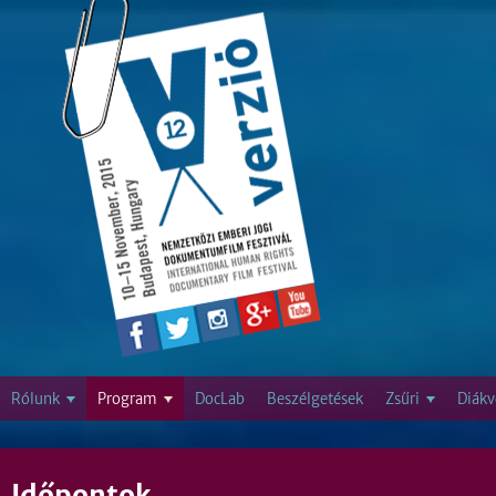
Jump to navigation
Rólunk
Program
DocLab
Beszélgetések
Zsűri
Diákv
Időpontok