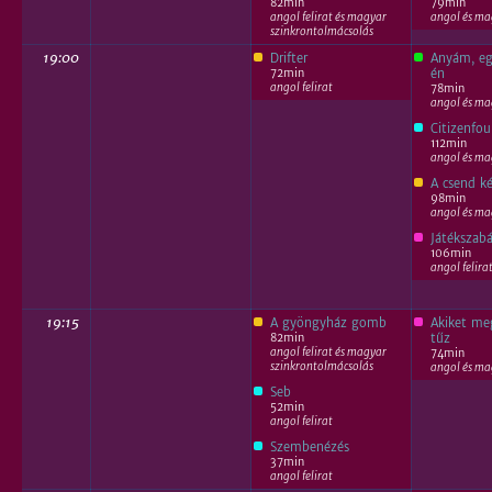
82min
79min
angol felirat és magyar
angol és mag
szinkrontolmácsolás
19:00
Drifter
Anyám, eg
72min
én
angol felirat
78min
angol és mag
Citizenfou
112min
angol és mag
A csend k
98min
angol és mag
Játékszab
106min
angol felira
19:15
A gyöngyház gomb
Akiket me
82min
tűz
angol felirat és magyar
74min
szinkrontolmácsolás
angol és mag
Seb
52min
angol felirat
Szembenézés
37min
angol felirat