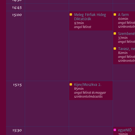
14:45
15:00
Meleg Férfiak Hideg
A farm
60min
Diktatúrák
angol felira
97min
szinkrontol
angol felirat
Szembené
37min
angol felira
Tavasz, ne
82min
angol felira
szinkrontol
15:15
Kijev/Moszkva 2.
85min
angol felirat és magyar
szinkrontolmácsolás
15:30
egyeNlŐ
29min