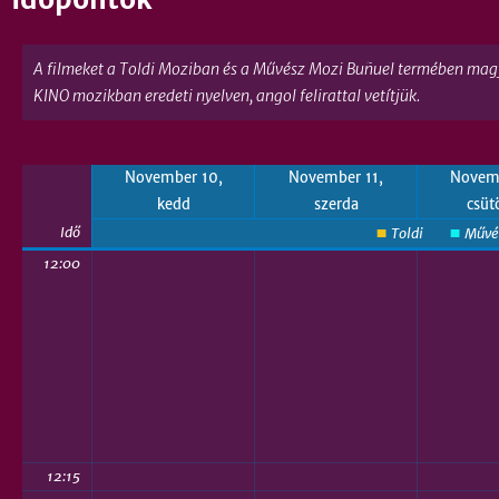
A filmeket a Toldi Moziban és a Művész Mozi Buñuel termében magyar
KINO mozikban eredeti nyelven, angol felirattal vetítjük.
November 10,
November 11,
Novemb
kedd
szerda
csüt
Idő
Toldi
Mű
12:00
12:15