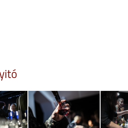
Jump to navigation
ENDÉGEK
VIDÉKI VERZIÓ
BLOG
PARTNEREK
yitó