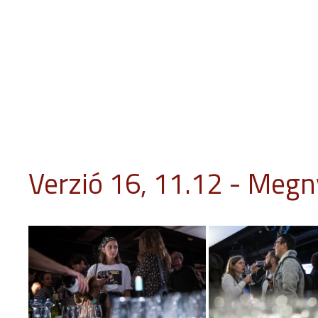
INFÓ
PROGRAM
ESEMÉNYEK
ZSŰRI
OKTATÁS
V
Verzió 16, 11.12 - Megn