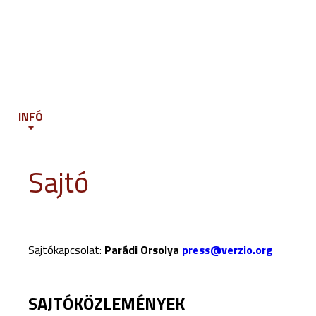
INFÓ
PROGRAM
ESEMÉNYEK
ZSŰRI
OKTATÁS
V
Sajtó
Sajtókapcsolat:
Parádi Orsolya
press@verzio.org
SAJTÓKÖZLEMÉNYEK