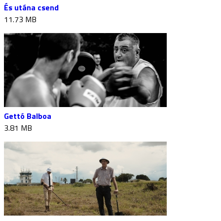
És utána csend
11.73 MB
Gettó Balboa
3.81 MB