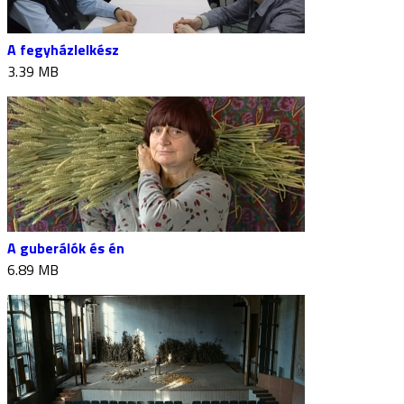
A fegyházlelkész
3.39 MB
A guberálók és én
6.89 MB