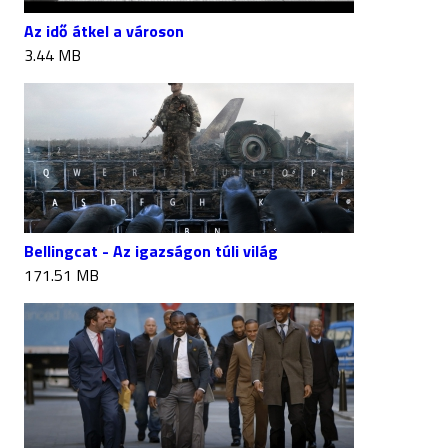
Az idő átkel a városon
3.44 MB
Bellingcat - Az igazságon túli világ
171.51 MB