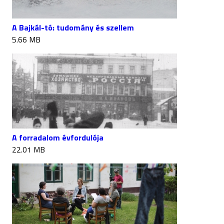
A Bajkál-tó: tudomány és szellem
5.66 MB
A forradalom évfordulója
22.01 MB