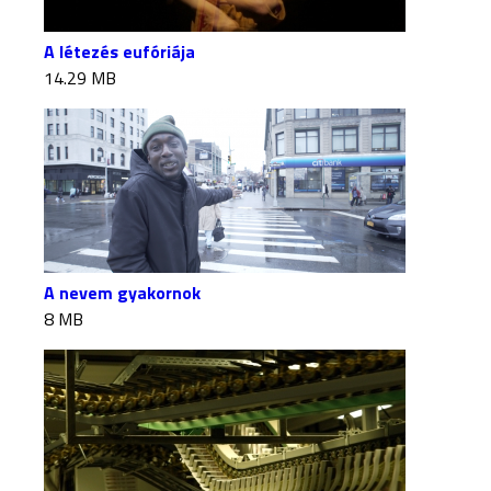
A létezés eufóriája
14.29 MB
A nevem gyakornok
8 MB