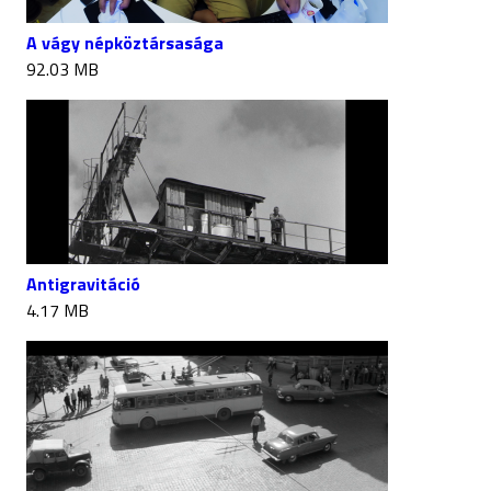
A vágy népköztársasága
92.03 MB
Antigravitáció
4.17 MB