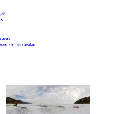
jai!
ió
tivált
erzió Filmfesztiválon