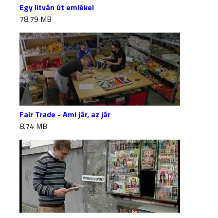
Egy litván út emlékei
78.79 MB
Fair Trade - Ami jár, az jár
8.74 MB