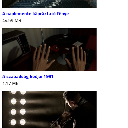
A naplemente kápráztató fénye
44.59 MB
A szabadság kódja: 1991
1.17 MB