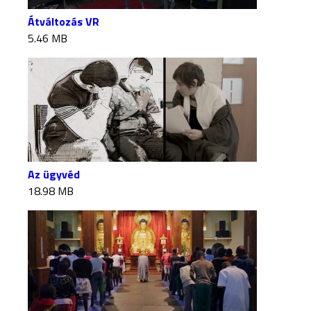
Átváltozás VR
5.46 MB
Az ügyvéd
18.98 MB