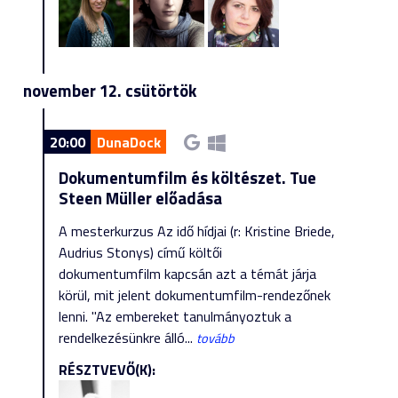
november 12. csütörtök
20:00
DunaDock
Dokumentumfilm és költészet. Tue
Steen Müller előadása
A mesterkurzus Az idő hídjai (r: Kristine Briede,
Audrius Stonys) című költői
dokumentumfilm kapcsán azt a témát járja
körül, mit jelent dokumentumfilm-rendezőnek
lenni. "Az embereket tanulmányoztuk a
rendelkezésünkre álló...
tovább
RÉSZTVEVŐ(K):