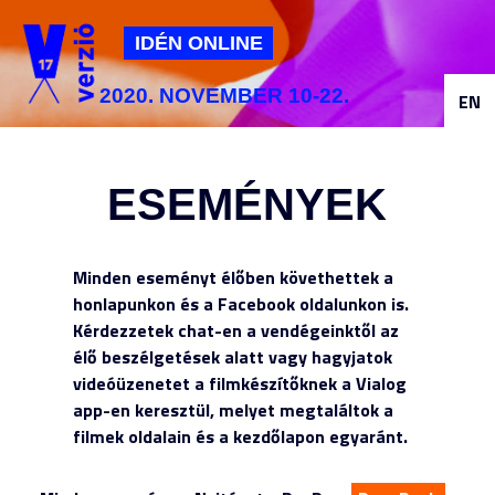
Jump to navigation
IDÉN ONLINE
2020. NOVEMBER 10-22.
EN
ESEMÉNYEK
Minden eseményt élőben követhettek a
honlapunkon és a Facebook oldalunkon is.
Kérdezzetek chat-en a vendégeinktől az
élő beszélgetések alatt vagy hagyjatok
videóüzenetet a filmkészítőknek a Vialog
app-en keresztül, melyet megtaláltok a
filmek oldalain és a kezdőlapon egyaránt.