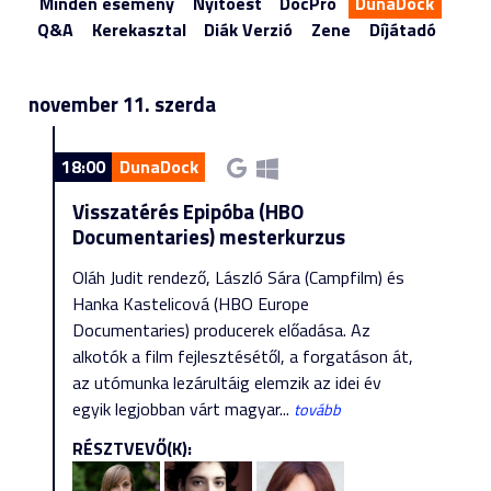
Minden esemény
Nyitóest
DocPro
DunaDock
Q&A
Kerekasztal
Diák Verzió
Zene
Díjátadó
november 11. szerda
18:00
DunaDock
Visszatérés Epipóba (HBO
Documentaries) mesterkurzus
Oláh Judit rendező, László Sára (Campfilm) és
Hanka Kastelicová (HBO Europe
Documentaries) producerek előadása. Az
alkotók a film fejlesztésétől, a forgatáson át,
az utómunka lezárultáig elemzik az idei év
egyik legjobban várt magyar...
tovább
RÉSZTVEVŐ(K):