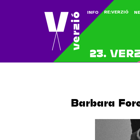
RE:VERZIÓ
INFO
N
23. VER
Barbara Fore