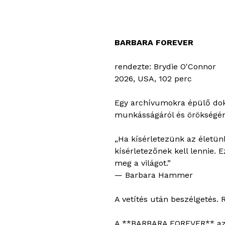
BARBARA FOREVER
rendezte: Brydie O'Connor
2026, USA, 102 perc
Egy archívumokra épülő dok
munkásságáról és örökségér
„Ha kísérletezünk az életün
kísérletezőnek kell lennie.
meg a világot.”
— Barbara Hammer
A vetítés után beszélgetés.
A **BARBARA FOREVER** az e