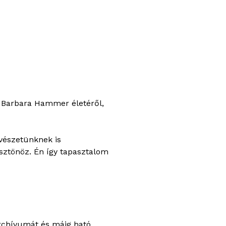
 Barbara Hammer életéről,
űvészetünknek is
ösztönöz. Én így tapasztalom
rchívumát és máig ható