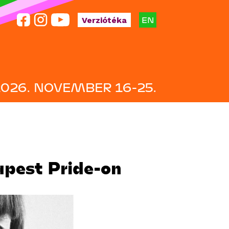
EN
Verziótéka
2026. NOVEMBER 16-25.
apest Pride-on