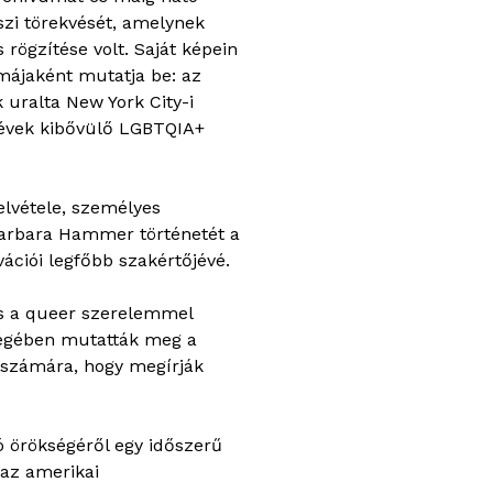
észi törekvését, amelynek
rögzítése volt. Saját képein
májaként mutatja be: az
 uralta New York City-i
 évek kibővülő LGBTQIA+
elvétele, személyes
Barbara Hammer történetét a
vációi legfőbb szakértőjévé.
 és a queer szerelemmel
ességében mutatták meg a
 számára, hogy megírják
 örökségéről egy időszerű
 az amerikai