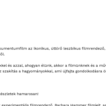
umentumfilm az ikonikus, úttörő leszbikus filmrendező,
ől.
kkel és azzal, ahogyan élünk, akkor a filmünknek és a m
 Ez szakítás a hagyományokkal, ami újfajta gondolkodásra 
 Részletek hamarosan!
xperimentális filmrendező, Barbara Hammer filmjeit, a