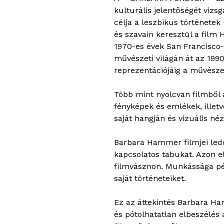
kulturális jelentőségét vizs
célja a leszbikus történetek
és szavain keresztül a film
1970-es évek San Francisco-
művészeti világán át az 19
reprezentációjáig a művésze
Több mint nyolcvan filmből á
fényképek és emlékek, ille
saját hangján és vizuális néz
Barbara Hammer filmjei ledö
kapcsolatos tabukat. Azon el
filmvásznon. Munkássága pél
saját történeteiket.
Ez az áttekintés Barbara Ha
és pótolhatatlan elbeszélés 