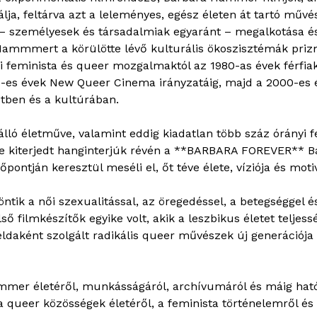
gálja, feltárva azt a leleményes, egész életen át tartó műv
 – személyesek és társadalmiak egyaránt – megalkotása és 
 Hammmert a körülötte lévő kulturális ökoszisztémák priz
i feminista és queer mozgalmaktól az 1980-as évek férfiak
90-es évek New Queer Cinema irányzatáig, majd a 2000-es
tben és a kultúrában.
lló életműve, valamint eddig kiadatlan több száz órányi f
tve kiterjedt hanginterjúk révén a **BARBARA FOREVER** 
őpontján keresztül meséli el, őt téve élete, víziója és moti
ntik a női szexualitással, az öregedéssel, a betegséggel
ső filmkészítők egyike volt, akik a leszbikus életet telj
daként szolgált radikális queer művészek új generációja
mmer életéről, munkásságáról, archívumáról és máig ható
a queer közösségek életéről, a feminista történelemről és