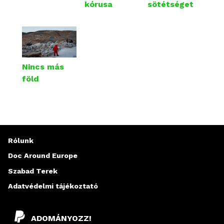
kórusa
sötétséget
Nincs más
föld
Rólunk
Doc Around Europe
Szabad Terek
Adatvédelmi tájékoztató
ADOMÁNYOZZ!