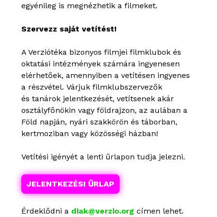
egyénileg is megnézhetik a filmeket.
Szervezz saját vetítést!
A Verziótéka bizonyos filmjei filmklubok és
oktatási intézmények számára ingyenesen
elérhetőek, amennyiben a vetítésen ingyenes
a részvétel. Várjuk filmklubszervezők
és tanárok jelentkezését, vetítsenek akár
osztályfőnökin vagy földrajzon, az aulában a
Föld napján, nyári szakkörön és táborban,
kertmoziban vagy közösségi házban!
Vetítési igényét a lenti űrlapon tudja jelezni.
JELENTKEZÉSI ŰRLAP
Érdeklődni a
diak@verzio.org
címen lehet.