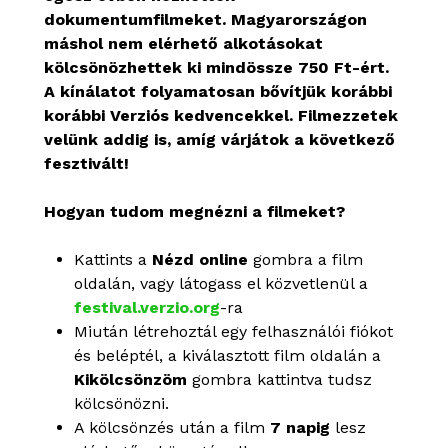
dokumentumfilmeket. Magyarországon
máshol nem elérhető alkotásokat
kölcsönözhettek ki mindössze 750 Ft-ért.
A kínálatot folyamatosan bővítjük korábbi
korábbi Verziós kedvencekkel. Filmezzetek
velünk addig is, amíg várjátok a következő
fesztivált!
Hogyan tudom megnézni a filmeket?
Kattints a
Nézd online
gombra a film
oldalán, vagy látogass el közvetlenül a
festival.verzio.org
-ra
Miután létrehoztál egy felhasználói fiókot
és beléptél, a kiválasztott film oldalán a
Kikölcsönzöm
gombra kattintva tudsz
kölcsönözni.
A kölcsönzés után a film
7 napig
lesz