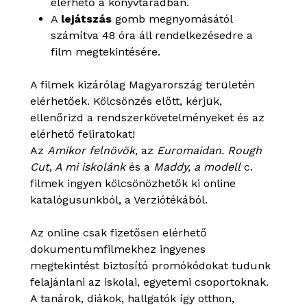
elérhető a könyvtáradban.
A
lejátszás
gomb megnyomásától
számítva 48 óra áll rendelkezésedre a
film megtekintésére.
A filmek kizárólag Magyarország területén
elérhetőek. Kölcsönzés előtt, kérjük,
ellenőrizd a rendszerkövetelményeket és az
elérhető feliratokat!
Az
Amikor felnövök
, az
Euromaidan. Rough
Cut
,
A mi iskolánk
és a
Maddy, a modell
c.
filmek ingyen kölcsönözhetők ki online
katalógusunkból, a Verziótékából.
Az online csak fizetősen elérhető
dokumentumfilmekhez ingyenes
megtekintést biztosító promókódokat tudunk
felajánlani az iskolai, egyetemi csoportoknak.
A tanárok, diákok, hallgatók így otthon,