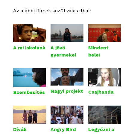
Az alábbi filmek közül választhat:
A jövő
A mi iskolánk
Mindent
gyermekei
bele!
Nagyi projekt
Csajbanda
Szembesítés
Angry Bird
Legyőzni a
Dívák