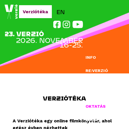
Jump to navigation
EN
Verziótéka
23. VERZIÓ
2026. NOVEMBER
16-25.
INFO
RE:VERZIÓ
NEVEZÉS
DOCLAB
VERZIÓTÉKA
OKTATÁS
BLOG
A Verziótéka egy online filmkönyvtár, ahol
egész évben nézhettek