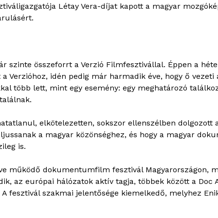
sztiváligazgatója Létay Vera-díjat kapott a magyar mozgók
rulásért.
szinte összeforrt a Verzió Filmfesztivállal. Éppen a héte
 a Verzióhoz, idén pedig már harmadik éve, hogy ő vezeti a
okkal több lett, mint egy esemény: egy meghatározó találkoz
alálnak.
tatlanul, elkötelezetten, sokszor ellenszélben dolgozott az
i eljussanak a magyar közönséghez, és hogy a magyar dok
leg is.
 éve működő dokumentumfilm fesztivál Magyarországon, 
dik, az európai hálózatok aktív tagja, többek között a Do
 A fesztivál szakmai jelentősége kiemelkedő, melyhez E