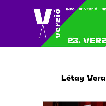
RE:VERZIÓ
INFO
N
23. VER
Létay Vera