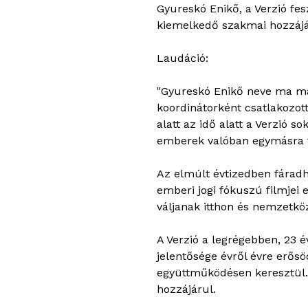
Gyureskó Enikő, a Verzió fe
kiemelkedő szakmai hozzájá
Laudáció:
"Gyureskó Enikő neve ma már 
koordinátorként csatlakozott
alatt az idő alatt a Verzió s
emberek valóban egymásra t
Az elmúlt évtizedben fáradha
emberi jogi fókuszú filmje
váljanak itthon és nemzetközi
A Verzió a legrégebben, 23
jelentősége évről évre erősö
együttműködésen keresztül.
hozzájárul.