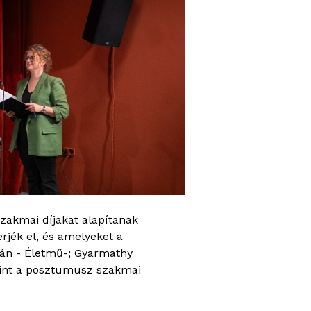
szakmai díjakat alapítanak
rjék el, és amelyeket a
tán - Életmű-; Gyarmathy
amint a posztumusz szakmai