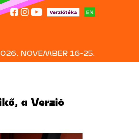
EN
Verziótéka
2026. NOVEMBER 16-25.
kő, a Verzió