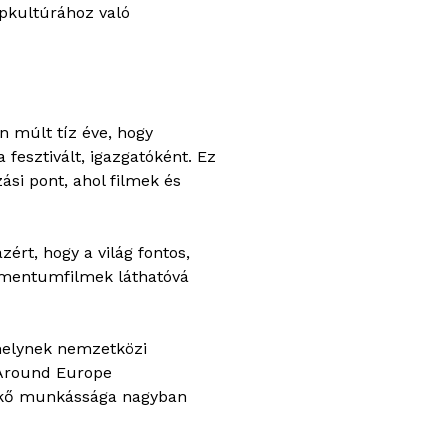
épkultúrához való
n múlt tíz éve, hogy
 fesztivált, igazgatóként. Ez
ási pont, ahol filmek és
ért, hogy a világ fontos,
umentumfilmek láthatóvá
melynek nemzetközi
c Around Europe
nikő munkássága nagyban