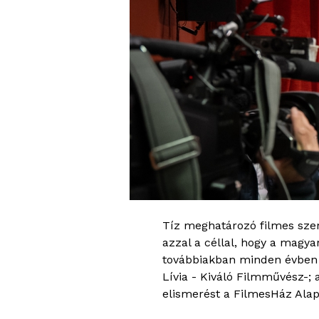
Tíz meghatározó filmes szer
azzal a céllal, hogy a magya
továbbiakban minden évben á
Lívia - Kiváló Filmművész-;
elismerést a FilmesHáz Ala