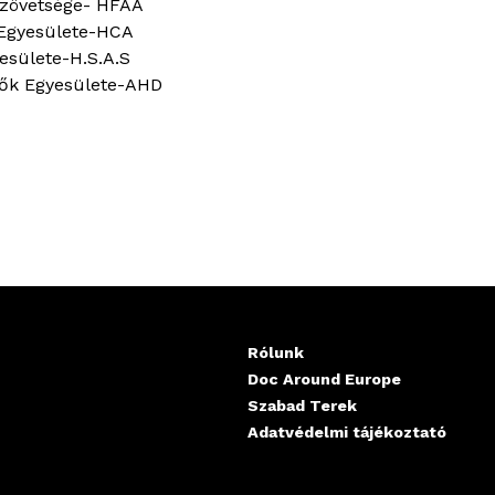
zövetsége- HFAA
 Egyesülete-HCA
esülete-H.S.A.S
zők Egyesülete-AHD
Rólunk
Doc Around Europe
Szabad Terek
Adatvédelmi tájékoztató