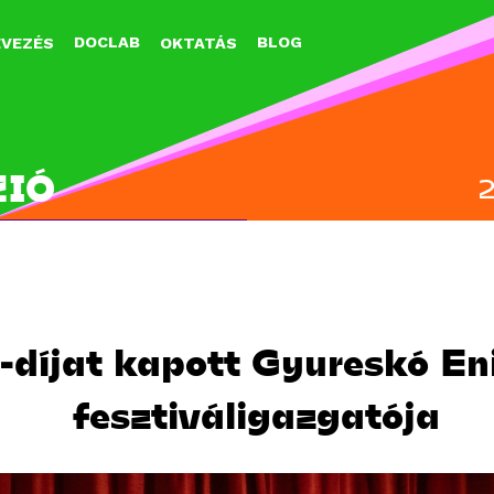
Jump to navigation
DOCLAB
BLOG
EVEZÉS
OKTATÁS
ZIÓ
-díjat kapott Gyureskó Eni
fesztiváligazgatója