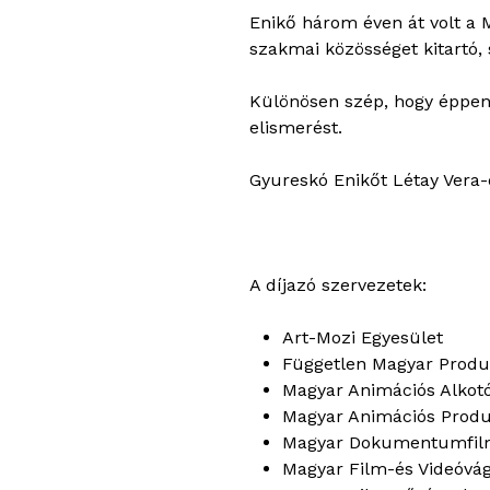
Enikő három éven át volt a 
szakmai közösséget kitartó,
Különösen szép, hogy éppen 
elismerést.
Gyureskó Enikőt Létay Vera-dí
A díjazó szervezetek:
Art-Mozi Egyesület
Független Magyar Prod
Magyar Animációs Alkot
Magyar Animációs Prod
Magyar Dokumentumfil
Magyar Film-és Videóvá