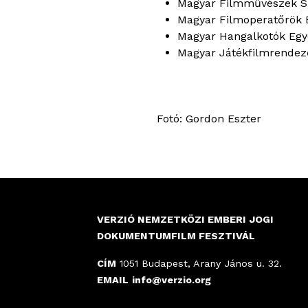
Magyar Filmművészek S
Magyar Filmoperatőrök
Magyar Hangalkotók Egy
Magyar Játékfilmrende
Fotó: Gordon Eszter
VERZIÓ NEMZETKÖZI EMBERI JOGI
DOKUMENTUMFILM FESZTIVÁL
CÍM
1051 Budapest, Arany János u. 32.
EMAIL
info@verzio.org