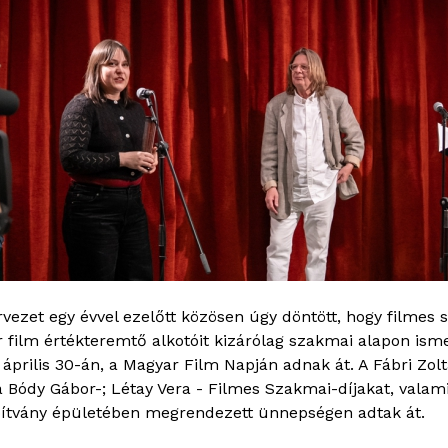
vezet egy évvel ezelőtt közösen úgy döntött, hogy filmes 
r film értékteremtő alkotóit kizárólag szakmai alapon isme
prilis 30-án, a Magyar Film Napján adnak át. A Fábri Zol
 a Bódy Gábor-; Létay Vera - Filmes Szakmai-díjakat, val
pítvány épületében megrendezett ünnepségen adtak át.