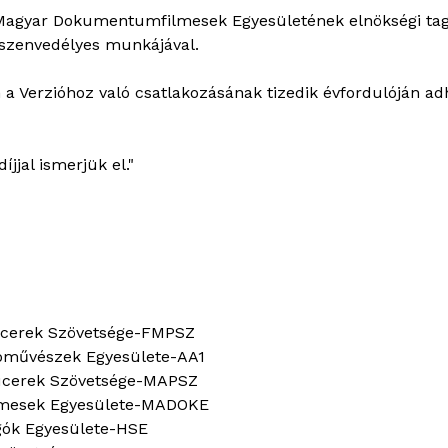
Magyar Dokumentumfilmesek Egyesületének elnökségi tagja
 szenvedélyes munkájával.
a Verzióhoz való csatlakozásának tizedik évfordulóján adh
jjal ismerjük el."
ucerek Szövetsége-FMPSZ
óművészek Egyesülete-AA1
ucerek Szövetsége-MAPSZ
mesek Egyesülete-MADOKE
gók Egyesülete-HSE