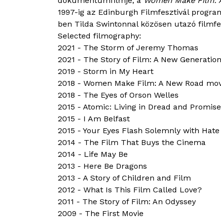
dokumentumfilmje, a
Women Make Film: 
1997-ig az Edinburgh Filmfesztivál progr
ben Tilda Swintonnal közösen utazó filmfes
Selected filmography:
2021 - The Storm of Jeremy Thomas
2021 - The Story of Film: A New Generatio
2019 - Storm in My Heart
2018 - Women Make Film: A New Road mo
2018 - The Eyes of Orson Welles
2015 - Atomic: Living in Dread and Promise
2015 - I Am Belfast
2015 - Your Eyes Flash Solemnly with Hate (
2014 - The Film That Buys the Cinema
2014 - Life May Be
2013 - Here Be Dragons
2013 - A Story of Children and Film
2012 - What Is This Film Called Love?
2011 - The Story of Film: An Odyssey
2009 - The First Movie