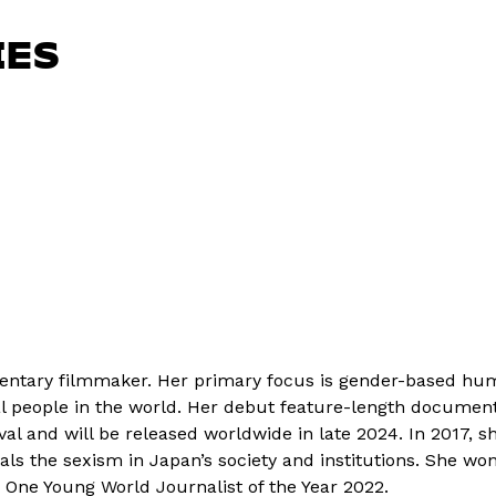
IES
cumentary filmmaker. Her primary focus is gender-based hu
al people in the world. Her debut feature-length documenta
al and will be released worldwide in late 2024. ​​In 2017,
ls the sexism in Japan’s society and institutions. She won
 One Young World Journalist of the Year 2022.