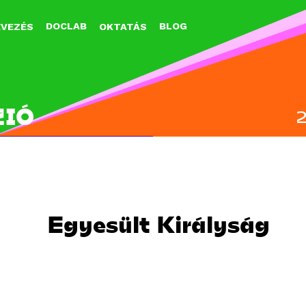
Jump to navigation
DOCLAB
BLOG
EVEZÉS
OKTATÁS
ZIÓ
Egyesült Királyság