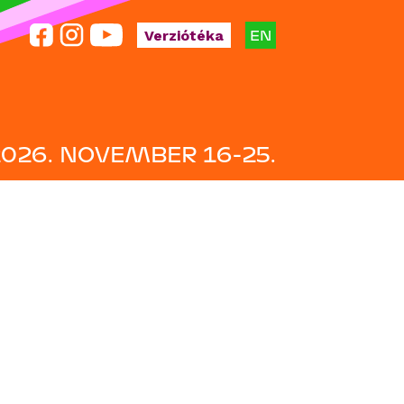
EN
Verziótéka
2026. NOVEMBER 16-25.