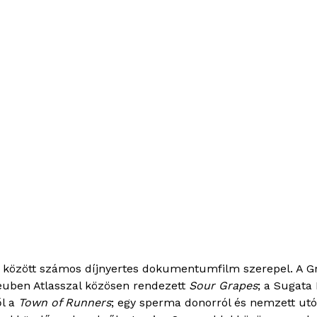
i között számos díjnyertes dokumentumfilm szerepel. A Gr
Reuben Atlasszal közösen rendezett
Sour Grapes
; a Sugata 
ől a
Town of Runners
; egy sperma donorról és nemzett utó