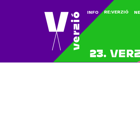
RE:VERZIÓ
INFO
N
23. VER