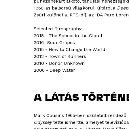
punkzenekart alkotó, tanulási nehézsége
1968-as balsorsú világkörüli újtáról a
Deep
Zsűri különdíja, RTS-díj, az IDA Pare Loren
Selected filmography:
2018 - The School in the Cloud
2016 -Sour Grapes
2015 - How to Change the World
2012 - Town of Runners
2010 - Donor Unknown
2006 - Deep Water
A LÁTÁS TÖRTÉN
Mark Cousins 1965-ben született rendező, 
Odyssey
tette ismertté, amelyet televízióba