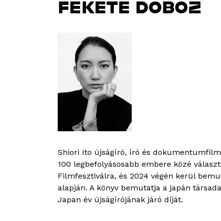
FEKETE DOBOZ
Shiori Ito újságíró, író és dokumentumfil
100 legbefolyásosabb embere közé választ
Filmfesztiválra, és 2024 végén kerül bemut
alapján. A könyv bemutatja a japán társa
Japan év újságírójának járó díját.