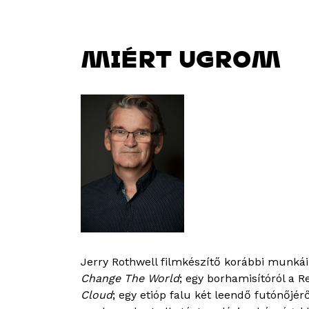
MIÉRT UGROM
Jerry Rothwell filmkészítő korábbi munká
Change The World
; egy borhamisítóról a 
Cloud
; egy etióp falu két leendő futónőjér