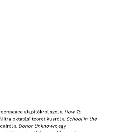
eenpeace alapítókról szól a
How To
Mitra oktatási teoretikusról a
School in the
dairól a
Donor Unknown
; egy