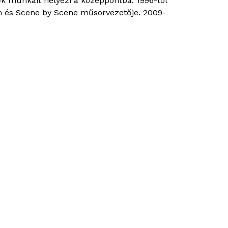
ők munkáit helyezi a középpontba. 1996-tól
om és Scene by Scene műsorvezetője. 2009-