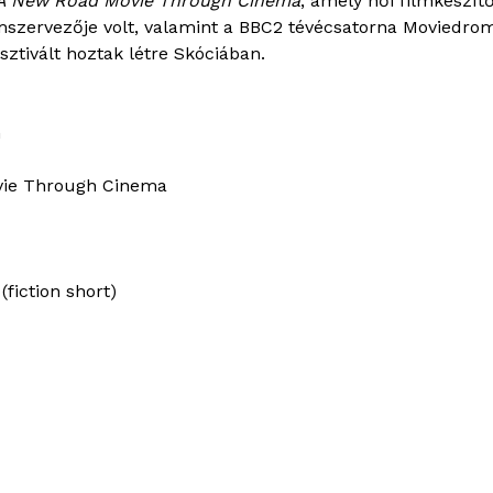
A New Road Movie Through Cinema
, amely női filmkészít
amszervezője volt, valamint a BBC2 tévécsatorna Moviedr
ztivált hoztak létre Skóciában.
n
vie Through Cinema
fiction short)