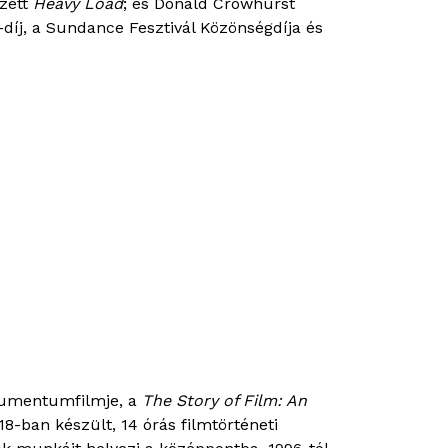
zett
Heavy Load
; és Donald Crowhurst
-díj, a Sundance Fesztivál Közönségdíja és
okumentumfilmje, a
The Story of Film: An
18-ban készült, 14 órás filmtörténeti