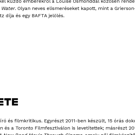
kkel küzdő emberekről a Louise Osmonddal közösen rende
 Water
. Olyan neves elismeréseket kapott, mint a Grierson
tz díja és egy BAFTA jelölés.
ETE
író és filmkritikus. Egyrészt 2011-ben készült, 15 órás d
n és a Toronto Filmfesztiválon is levetítettek; másrészt 20