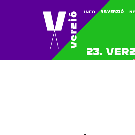
RE:VERZIÓ
INFO
N
23. VER