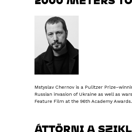
2000 METERS TO
Mstyslav Chernov is a Pulitzer Prize–winni
Russian invasion of Ukraine as well as wa
Feature Film at the 96th Academy Awards.
ÁTTÖRNI A SZIK