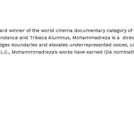
d winner of the world cinema documentary category of Su
undance and Tribeca Alumnus, Mohammadreza is a direct
es boundaries and elevates underrepresented voices, con
L.C., Mohammmadreza’s works have earned IDA nomination