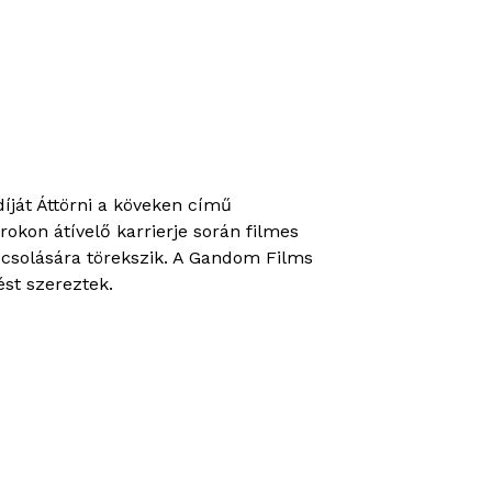
ját Áttörni a köveken című
okon átívelő karrierje során filmes
pcsolására törekszik. A Gandom Films
st szereztek.