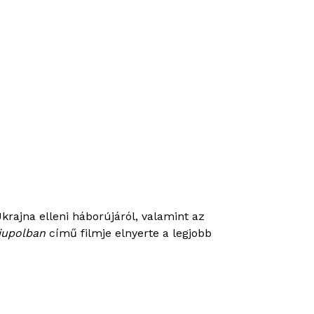
krajna elleni háborújáról, valamint az
iupolban
című filmje elnyerte a legjobb