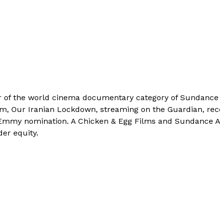
r of the world cinema documentary category of Sundance F
lm, Our Iranian Lockdown, streaming on the Guardian, rec
n Emmy nomination. A Chicken & Egg Films and Sundance Al
der equity.