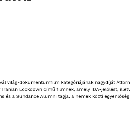
ivál világ-dokumentumfilm kategóriájának nagydíját Áttö
Iranian Lockdown című filmnek, amely IDA-jelölést, illet
ms és a Sundance Alumni tagja, a nemek közti egyenlőségrő