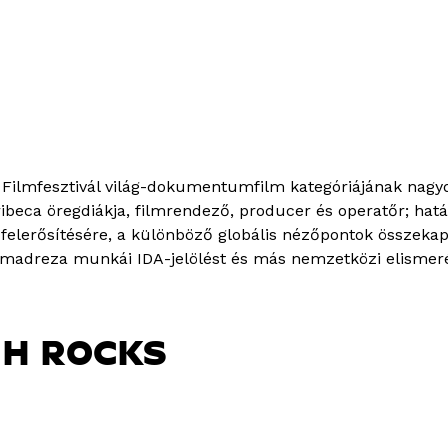
lmfesztivál világ-dokumentumfilm kategóriájának nagydí
eca öregdiákja, filmrendező, producer és operatőr; határ
 felerősítésére, a különböző globális nézőpontok összeka
mmadreza munkái IDA-jelölést és más nemzetközi elismeré
GH ROCKS