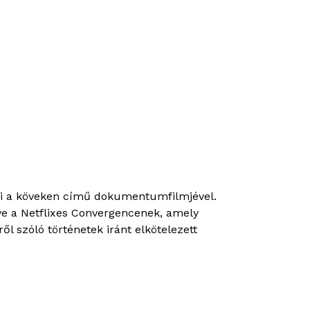
rni a köveken című dokumentumfilmjével.
ve a Netflixes Convergencenek, amely
l szóló történetek iránt elkötelezett