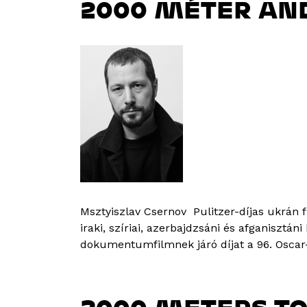
2000 MÉTER AN
Msztyiszlav Csernov Pulitzer-díjas ukrán f
iraki, szíriai, azerbajdzsáni és afganisztán
dokumentumfilmnek járó díjat a 96. Oscar