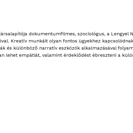
 társalapítója dokumentumfilmes, szociológus, a Lengyel 
ióval. Kreatív munkáit olyan fontos ügyekhez kapcsolódnak
ák és különböző narratív eszközök alkalmazásával folyama
n lehet empátiát, valamint érdeklődést ébreszteni a kül