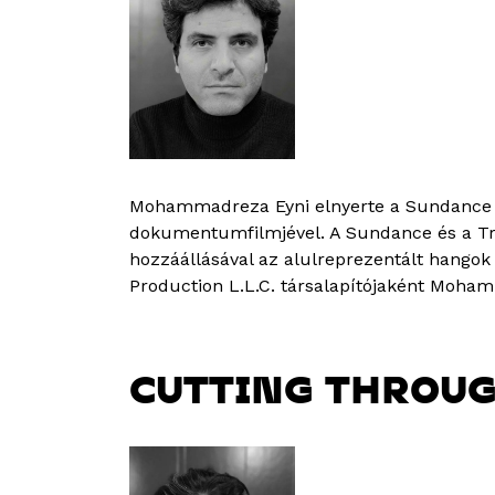
Mohammadreza Eyni elnyerte a Sundance Fi
dokumentumfilmjével. A Sundance és a Trib
hozzáállásával az alulreprezentált hangok
Production L.L.C. társalapítójaként Moha
CUTTING THROU