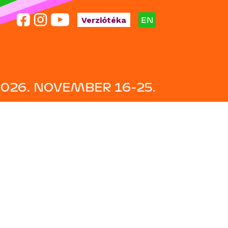
EN
Verziótéka
2026. NOVEMBER 16-25.