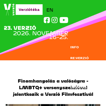
Jump to navigation
EN
Verziótéka
23. VERZIÓ
2026. NOVEMBER
16-25.
INFO
RE:VERZIÓ
NEVEZÉS
DOCLAB
Finomhangolás a valóságra -
LMBTQ+ versenyszekcióval
OKTATÁS
jelentkezik a Verzió Filmfesztivál
BLOG