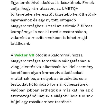
figyelemfelhívó akcióval is készülnek. Ennek
célja, hogy rámutasson, az LMBTQ+
történeteken keresztül közelebb kerülhetünk
egymáshoz és egy nyitott, elfogadó
Magyarországhoz. Ezzel az animáció filmes
kampánnyal a social media csatornákon,
valamint a mozitermekben is lehet majd
találkozni.
A
Vektor VR
ötödik alkalommal hozza
Magyarországra tematikus válogatásban a
világ jelentős VR-alkotásait. Az idei esemény
keretében olyan immerzív alkotásokat
mutatnak be, amelyek az érzékelés és a
testtudat különböző formáiról beszélnek.
Valóban jobban érthetjük a másikat, ha az ő
szemszögéből látjuk a világot? Bele tudunk
bújni egy másik ember testébe?