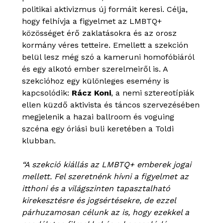
politikai aktivizmus új formáit keresi. Célja,
hogy felhívja a figyelmet az LMBTQ+
közösséget érő zaklatásokra és az orosz
kormány véres tetteire. Emellett a szekción
belül lesz még szó a kameruni homofóbiáról
és egy alkotó ember szerelmeiről is. A
szekcióhoz egy különleges esemény is
kapcsolódik:
Rácz Koni
, a nemi sztereotípiák
ellen küzdő aktivista és táncos szervezésében
megjelenik a hazai ballroom és voguing
szcéna egy óriási buli keretében a Toldi
klubban.
“A szekció kiállás az LMBTQ+ emberek jogai
mellett. Fel szeretnénk hívni a figyelmet az
itthoni és a világszinten tapasztalható
kirekesztésre és jogsértésekre, de ezzel
párhuzamosan célunk az is, hogy ezekkel a