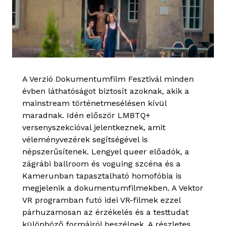
A Verzió Dokumentumfilm Fesztivál minden
évben láthatóságot biztosít azoknak, akik a
mainstream történetmesélésen kívül
maradnak. Idén először LMBTQ+
versenyszekcióval jelentkeznek, amit
véleményvezérek segítségével is
népszerűsítenek. Lengyel queer előadók, a
zágrábi ballroom és voguing szcéna és a
Kamerunban tapasztalható homofóbia is
megjelenik a dokumentumfilmekben. A Vektor
VR programban futó idei VR-filmek ezzel
párhuzamosan az érzékelés és a testtudat
különböző formáiról beszélnek. A részletes