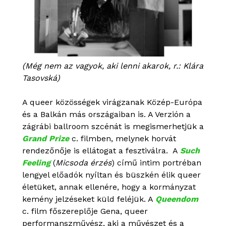
(Még nem az vagyok, aki lenni akarok, r.: Klára
Tasovská)
A queer közösségek virágzanak Közép-Európa
és a Balkán más országaiban is. A Verzión a
zágrábi ballroom szcénát is megismerhetjük a
Grand Prize
c. filmben, melynek horvát
rendezőnője is ellátogat a fesztiválra. A
Such
Feeling
(
Micsoda érzés
) című intim portréban
lengyel előadók nyíltan és büszkén élik queer
életüket, annak ellenére, hogy a kormányzat
kemény jelzéseket küld feléjük. A
Queendom
c. film főszereplője Gena, queer
performanszművész, aki a művészet és a