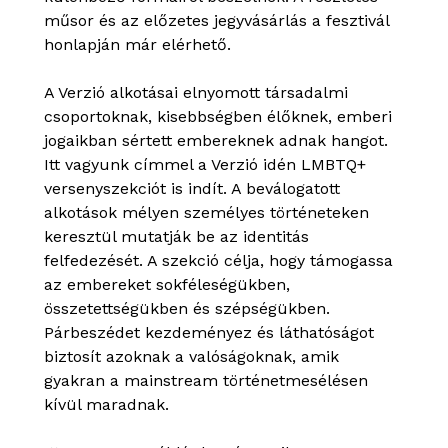
műsor és az előzetes jegyvásárlás a fesztivál
honlapján már elérhető.
A Verzió alkotásai elnyomott társadalmi
csoportoknak, kisebbségben élőknek, emberi
jogaikban sértett embereknek adnak hangot.
Itt vagyunk címmel a Verzió idén LMBTQ+
versenyszekciót is indít. A beválogatott
alkotások mélyen személyes történeteken
keresztül mutatják be az identitás
felfedezését. A szekció célja, hogy támogassa
az embereket sokféleségükben,
összetettségükben és szépségükben.
Párbeszédet kezdeményez és láthatóságot
biztosít azoknak a valóságoknak, amik
gyakran a mainstream történetmesélésen
kívül maradnak.