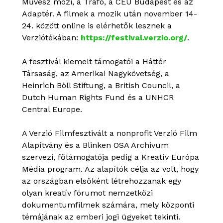
Művész mozi, a Trafó, a CEU Budapest és az
Adaptér. A filmek a mozik után november 14-
24. között online is elérhetők lesznek a
Verziótékában:
https://festival.verzio.org/
.
A fesztivál kiemelt támogatói a Háttér
Társaság, az Amerikai Nagykövetség, a
Heinrich Böll Stiftung, a British Council, a
Dutch Human Rights Fund és a UNHCR
Central Europe.
A Verzió Filmfesztivált a nonprofit Verzió Film
Alapítvány és a Blinken OSA Archivum
szervezi, főtámogatója pedig a Kreatív Európa
Média program. Az alapítók célja az volt, hogy
az országban elsőként létrehozzanak egy
olyan kreatív fórumot nemzetközi
dokumentumfilmek számára, mely központi
témájának az emberi jogi ügyeket tekinti.