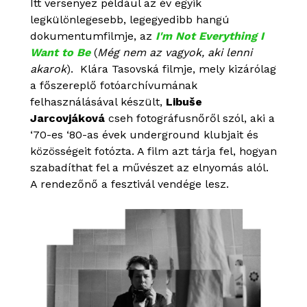
Itt versenyez például az év egyik
legkülönlegesebb, legegyedibb hangú
dokumentumfilmje, az
I'm Not Everything I
Want to Be
(
Még nem az vagyok, aki lenni
akarok
). Klára Tasovská filmje, mely kizárólag
a főszereplő fotóarchívumának
felhasználásával készült,
Libuše
Jarcovjáková
cseh fotográfusnőről szól, aki a
‘70-es ‘80-as évek underground klubjait és
közösségeit fotózta. A film azt tárja fel, hogyan
szabadíthat fel a művészet az elnyomás alól.
A rendezőnő a fesztivál vendége lesz.