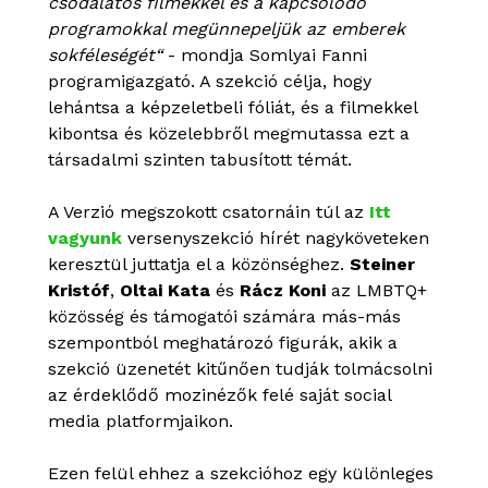
csodálatos filmekkel és a kapcsolódó
programokkal megünnepeljük az emberek
sokféleségét“
- mondja Somlyai Fanni
programigazgató. A szekció célja, hogy
lehántsa a képzeletbeli fóliát, és a filmekkel
kibontsa és közelebbről megmutassa ezt a
társadalmi szinten tabusított témát.
A Verzió megszokott csatornáin túl az
Itt
vagyunk
versenyszekció hírét nagyköveteken
keresztül juttatja el a közönséghez.
Steiner
Kristóf
,
Oltai Kata
és
Rácz Koni
az LMBTQ+
közösség és támogatói számára más-más
szempontból meghatározó figurák, akik a
szekció üzenetét kitűnően tudják tolmácsolni
az érdeklődő mozinézők felé saját social
media platformjaikon.
Ezen felül ehhez a szekcióhoz egy különleges