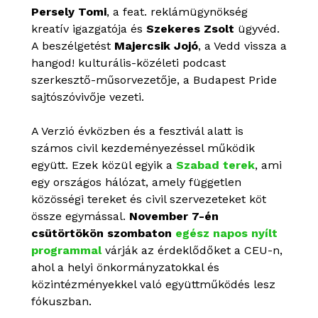
Persely Tomi
, a feat. reklámügynökség
kreatív igazgatója és
Szekeres Zsolt
ügyvéd.
A beszélgetést
Majercsik Jojó
, a Vedd vissza a
hangod! kulturális-közéleti podcast
szerkesztő-műsorvezetője, a Budapest Pride
sajtószóvivője vezeti.
A Verzió évközben és a fesztivál alatt is
számos civil kezdeményezéssel működik
együtt. Ezek közül egyik a
Szabad terek
, ami
egy országos hálózat, amely független
közösségi tereket és civil szervezeteket köt
össze egymással.
November 7-én
csütörtökön szombaton
egész napos nyílt
programmal
várják az érdeklődőket a CEU-n,
ahol a helyi önkormányzatokkal és
közintézményekkel való együttműködés lesz
fókuszban.