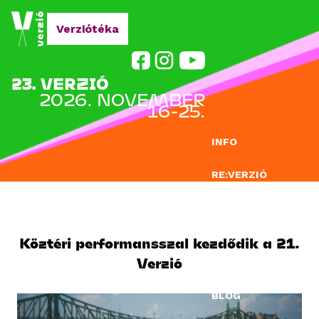
Jump to navigation
Verziótéka
23. VERZIÓ
2026. NOVEMBER
16-25.
INFO
RE:VERZIÓ
NEVEZÉS
DOCLAB
Köztéri performansszal kezdődik a 21.
Verzió
OKTATÁS
BLOG