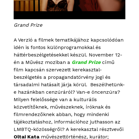
Grand Prize
A Verzió a filmek tematikájához kapcsolódóan
idén is fontos különprogramokkal és
háttérbeszélgetésekkel készül. November 12-
én a Művész moziban a
Grand Prize
című
film kapcsán szervezett kerekasztal-
beszélgetés a propagandatörvény jogi és
társadalmi hatásait járja körül. Beszélhetünk-
e hazánkban cenzúráról? Van-e öncenzúra?
Milyen felelőssége van a kulturális
közvetítőknek, művészeknek, íróknak és
filmrendezőknek abban, hogy mindenki
tájékoztatáshoz, információhoz juthasson az
LMBTQ-közösségről? A kerekasztal résztvevői
Oltai Kata
művészettörténész, kurátor;