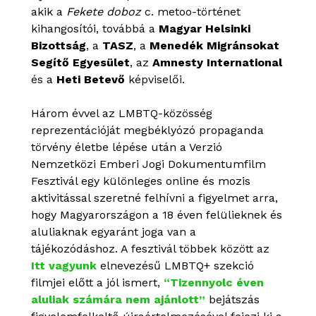
akik a
Fekete doboz
c. metoo-történet
kihangosítói, továbbá a
Magyar Helsinki
Bizottság
, a
TASZ
, a
Menedék Migránsokat
Segítő Egyesület
, az
Amnesty International
és a
Heti Betevő
képviselői.
Három évvel az LMBTQ-közösség
reprezentációját megbéklyózó propaganda
törvény életbe lépése után a Verzió
Nemzetközi Emberi Jogi Dokumentumfilm
Fesztivál egy különleges online és mozis
aktivitással szeretné felhívni a figyelmet arra,
hogy Magyarországon a 18 éven felülieknek és
aluliaknak egyaránt joga van a
tájékozódáshoz. A fesztivál többek között az
Itt vagyunk
elnevezésű LMBTQ+ szekció
filmjei előtt a jól ismert,
“Tizennyolc éven
aluliak számára nem ajánlott”
bejátszás