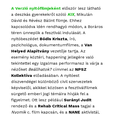
A Verzió nyitófilmjeként
először lesz látható
a deszkás gyerekekről szóló
KIX
, Mikulán
Dávid és Révész Bálint filmje. Ehhez
kapcsolódva idén rendhagyó módon, a Boráros
téren ünneplik a fesztivál indulását. A
nyitóbeszédet
Bódis Kriszta
, író,
pszichológus, dokumentumfilmes, a
Van
Helyed Alapítvány
vezetője tartja. Az
esemény köztéri, happening jellegére való
tekintettel egy izgalmas performansz is várja a
nézőket
Beállhatok?
címmel az
NPSZ
Kollektíva
előadásában. A nyitóest
díszvendégei különböző civil szervezetek
képviselői, akikkel közösen a fesztiválfilmek
sürgető emberi jogi témáira hívják fel a
figyelmet. Ott lesz például
Surányi Judit
rendező és a
Rehab Critical Mass
tagjai a
Nyomik
c. film kapcsán, és a
NANE
aktivistái,