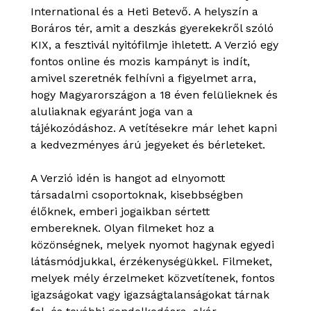
International és a Heti Betevő. A helyszín a
Boráros tér, amit a deszkás gyerekekről szóló
KIX, a fesztivál nyitófilmje ihletett. A Verzió egy
fontos online és mozis kampányt is indít,
amivel szeretnék felhívni a figyelmet arra,
hogy Magyarországon a 18 éven felülieknek és
aluliaknak egyaránt joga van a
tájékozódáshoz. A vetítésekre már lehet kapni
a kedvezményes árú jegyeket és bérleteket.
A Verzió idén is hangot ad elnyomott
társadalmi csoportoknak, kisebbségben
élőknek, emberi jogaikban sértett
embereknek. Olyan filmeket hoz a
közönségnek, melyek nyomot hagynak egyedi
látásmódjukkal, érzékenységükkel. Filmeket,
melyek mély érzelmeket közvetítenek, fontos
igazságokat vagy igazságtalanságokat tárnak