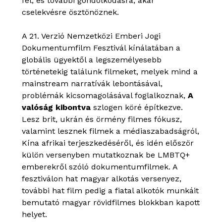
fel, és további gondolkodásra, akár
cselekvésre ösztönöznek.
A 21. Verzió Nemzetközi Emberi Jogi
Dokumentumfilm Fesztivál kínálatában a
globális ügyektől a legszemélyesebb
történetekig találunk filmeket, melyek mind a
mainstream narratívák lebontásával,
problémák kicsomagolásával foglalkoznak,
A
valóság kibontva
szlogen köré építkezve.
Lesz brit, ukrán és örmény filmes fókusz,
valamint lesznek filmek a médiaszabadságról,
Kína afrikai terjeszkedéséről, és idén először
külön versenyben mutatkoznak be LMBTQ+
emberekről szóló dokumentumfilmek. A
fesztiválon hat magyar alkotás versenyez,
további hat film pedig a fiatal alkotók munkáit
bemutató magyar rövidfilmes blokkban kapott
helyet.