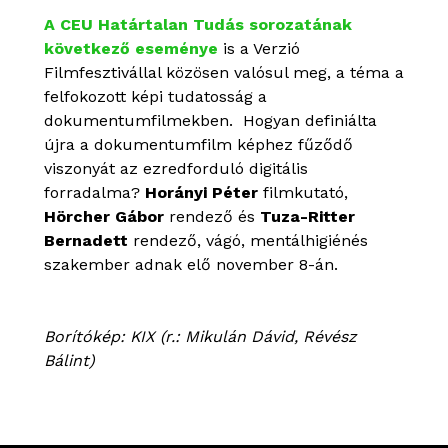
A CEU Határtalan Tudás sorozatának
következő eseménye
is a Verzió
Filmfesztivállal közösen valósul meg, a téma a
felfokozott képi tudatosság a
dokumentumfilmekben. Hogyan definiálta
újra a dokumentumfilm képhez fűződő
viszonyát az ezredforduló digitális
forradalma?
Horányi Péter
filmkutató,
Hörcher Gábor
rendező és
Tuza-Ritter
Bernadett
rendező, vágó, mentálhigiénés
szakember adnak elő november 8-án.
Borítókép: KIX (r.: Mikulán Dávid, Révész
Bálint)