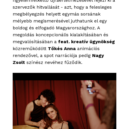
figyelemfelkeltő újraértelmezésével fejezi ki a
szervezők hitvallását - azt, hogy a felesleges
megbélyegzés helyett egymás sorsának
mélyebb megismerésével juthatunk el egy
boldog és elfogadó Magyarországhoz. A
megoldás koncepcionális kialakításában és
megvalósításában a
feat. kreatív ügynökség
közreműködött
Tőkés Anna
animációs
rendezővel, a spot narrációja pedig
Nagy
Zsolt
színész nevéhez fűződik.