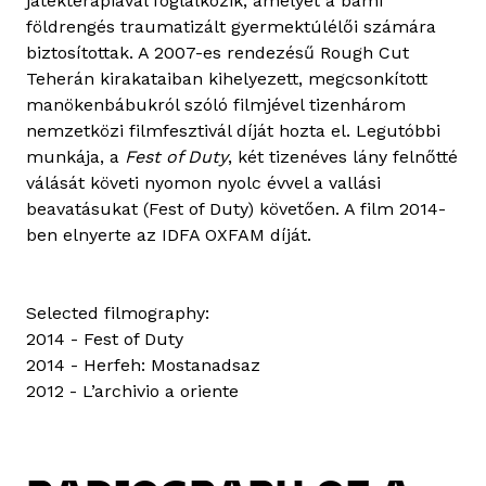
játékterápiával foglalkozik, amelyet a bami
földrengés traumatizált gyermektúlélői számára
biztosítottak. A 2007-es rendezésű Rough Cut
Teherán kirakataiban kihelyezett, megcsonkított
manökenbábukról szóló filmjével tizenhárom
nemzetközi filmfesztivál díját hozta el. Legutóbbi
munkája, a
Fest of Duty
, két tizenéves lány felnőtté
válását követi nyomon nyolc évvel a vallási
beavatásukat (Fest of Duty) követően. A film 2014-
ben elnyerte az IDFA OXFAM díját.
Selected filmography:
2014 - Fest of Duty
2014 - Herfeh: Mostanadsaz
2012 - L’archivio a oriente