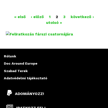
O
« első
‹ előző
1
2
3
következő ›
utolsó »
L
D
A
L
Rólunk
A
Doc Around Europe
Szabad Terek
K
Adatvédelmi tájékoztató
ADOMÁNYOZZ!
IRATKOZZ FEL!