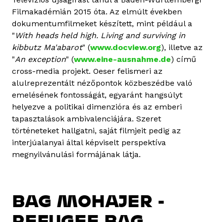
Filmakadémián 2015 óta. Az elmúlt években
dokumentumfilmeket készített, mint például a
"
With heads held high. Living and surviving in
kibbutz Ma'abarot
" (
www.docview.org
), illetve az
"
An exception
" (
www.eine-ausnahme.de
) című
cross-media projekt. Oeser felismeri az
alulreprezentált nézőpontok közbeszédbe való
emelésének fontosságát, egyaránt hangsúlyt
helyezve a politikai dimenzióra és az emberi
tapasztalások ambivalenciájára. Szeret
történeteket hallgatni, saját filmjeit pedig az
interjúalanyai által képviselt perspektíva
megnyilvánulási formájának látja.
BAG MOHAJER -
REFUGEE BAG