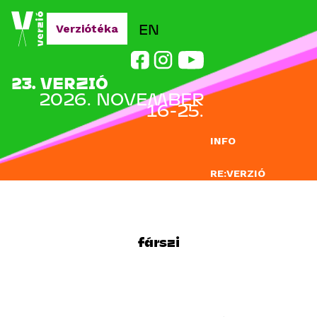
Jump to navigation
EN
Verziótéka
23. VERZIÓ
2026. NOVEMBER
16-25.
INFO
RE:VERZIÓ
NEVEZÉS
DOCLAB
fárszi
OKTATÁS
BLOG