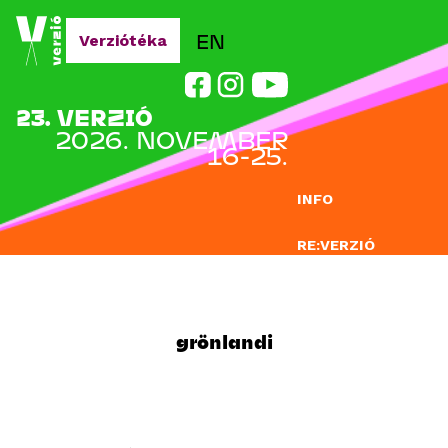
Jump to navigation
EN
Verziótéka
23. VERZIÓ
2026. NOVEMBER
16-25.
INFO
RE:VERZIÓ
NEVEZÉS
DOCLAB
grönlandi
OKTATÁS
BLOG