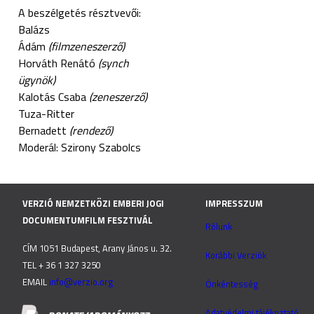
A beszélgetés résztvevői:
Balázs
Ádám
(filmzeneszerző)
Horváth Renátó
(synch
ügynök)
Kalotás Csaba
(zeneszerző)
Tuza-Ritter
Bernadett
(rendező)
Moderál: Szirony Szabolcs
VERZIÓ NEMZETKÖZI EMBERI JOGI
IMPRESSZUM
DOCUMENTUMFILM FESZTIVÁL
Rólunk
CÍM 1051 Budapest, Arany János u. 32.
Korábbi Verziók
TEL + 36 1 327 3250
EMAIL
info@verzio.org
Önkéntesség
Adatvédelmi tájékoztató