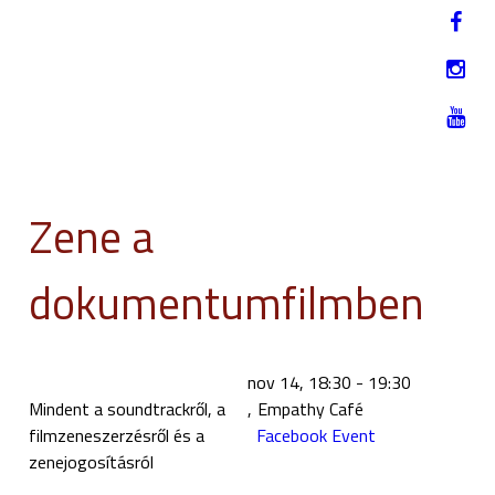
Jump to navigation
EN
2019. NOVEMBER 12-17.
Zene a
dokumentumfilmben
nov 14,
18:30
-
19:30
Mindent a soundtrackről, a
Empathy Café
filmzeneszerzésről és a
Facebook Event
zenejogosításról