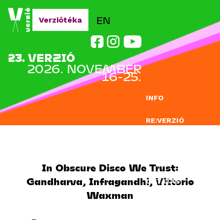
Jump to navigation
EN
Verziótéka
23. VERZIÓ
2026. NOVEMBER
16-25.
INFO
RE:VERZIÓ
NEVEZÉS
DOCLAB
In Obscure Disco We Trust:
Gandharva, Infragandhi, Vittorio
OKTATÁS
Waxman
BLOG