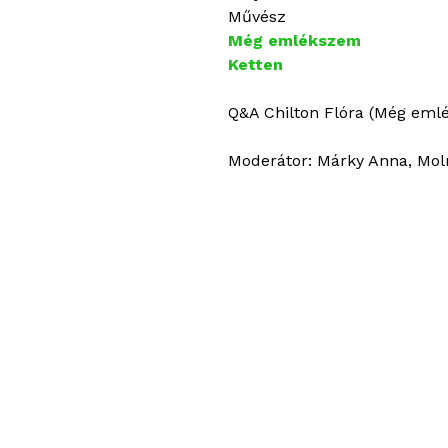
Művész
Még emlékszem
Ketten
Q&A Chilton Flóra (Még eml
Moderátor: Márky Anna, Mol