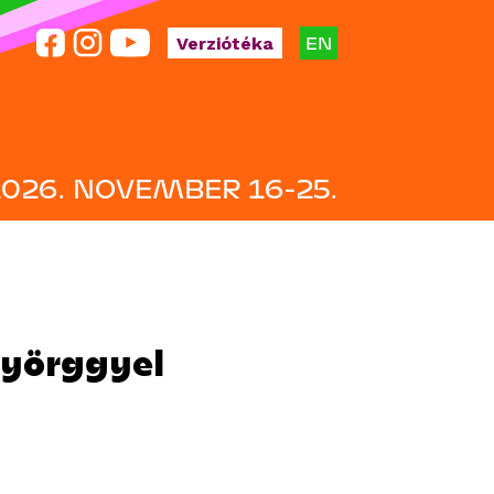
EN
Verziótéka
2026. NOVEMBER 16-25.
Györggyel