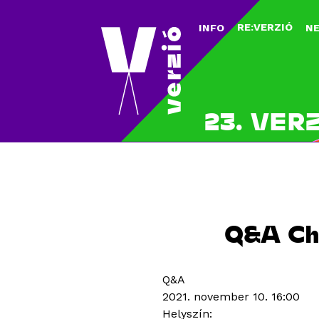
RE:VERZIÓ
INFO
N
23. VER
Q&A Chi
Q&A
2021. november 10. 16:00
Helyszín: