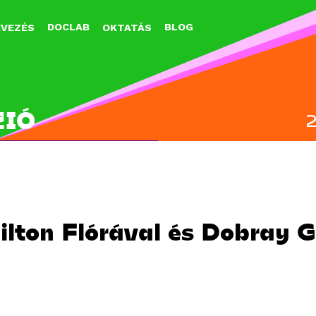
Jump to navigation
DOCLAB
BLOG
EVEZÉS
OKTATÁS
ZIÓ
lton Flórával és Dobray 