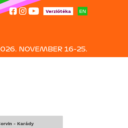
EN
Verziótéka
2026. NOVEMBER 16-25.
orvin - Karády