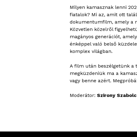
Milyen kamasznak lenni 202
fiatalok? Mi az, amit ott t
dokumentumfilm, amely a ma
Közvetlen közelről figyelhe
magányos generációt, amelyr
énképpel való belső küzdele
komplex világban.
A film után beszélgetünk a t
megküzdeniük ma a kamaszo
vagy benne azért. Megpróbál
Moderátor:
Szirony Szabolc