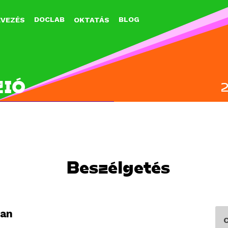
Jump to navigation
DOCLAB
BLOG
EVEZÉS
OKTATÁS
ZIÓ
Beszélgetés
ban
C