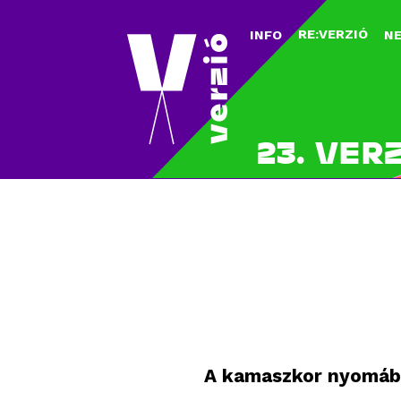
RE:VERZIÓ
INFO
N
23. VER
A kamaszkor nyomá