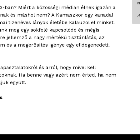
3-ban? Miért a közösségi médián élnek igazán a
alálnak és máshol nem? A Kamaszkor egy kanadai
A
i tizenéves lányok életébe kalauzol el minket.
tünk meg egy sokfelé kapcsolódó és mégis
e jellemző a nagy mértékű tisztánlátás, az
m és a megerősítés igénye egy elidegenedett,
apasztalatokról és arról, hogy mivel kell
knak. Ha benne vagy azért nem érted, ha nem
juk együtt.
s