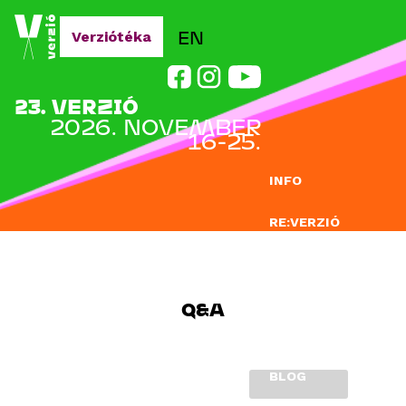
Jump to navigation
EN
Verziótéka
23. VERZIÓ
2026. NOVEMBER
16-25.
INFO
RE:VERZIÓ
NEVEZÉS
DOCLAB
Q&A
OKTATÁS
BLOG